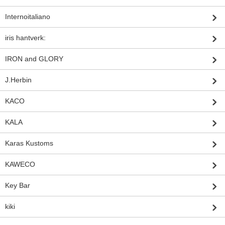
Internoitaliano
iris hantverk:
IRON and GLORY
J.Herbin
KACO
KALA
Karas Kustoms
KAWECO
Key Bar
kiki