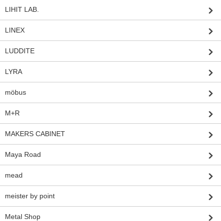
LIHIT LAB.
LINEX
LUDDITE
LYRA
möbus
M+R
MAKERS CABINET
Maya Road
mead
meister by point
Metal Shop