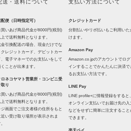
配送・送料について
支払い方法について
宅配便（日時指定可）
クレジットカード
お買いあげ商品代金が8000円(税別)
分割払いやリボ払いもご利用いた
以上で送料無料となります。
けます。
代金引換配送の場合、現金だけでな
Amazon Pay
くクレジットカード、デビットカー
ド、電子マネーでのお支払いをして
Amazon.co.jpのアカウントでログ
頂くことが出来ます。
インすることでかんたんに決済で
るお支払い方法です。
クロネコヤマト営業所・コンビニ受
け取り
LINE Pay
お買いあげ商品代金が8000円(税別)
LINE profile+に情報登録をすると
以上で送料無料となります。
オンライン支払いでお届け先の入
レジ画面でご注文者様の住所をもと
などをせずに簡単に注文すること
に近い受け取り場所が表示されま
できます。
す。
楽天ペイ