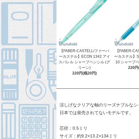
【FABER-CASTELL/ファーバ
【FABER-CA
ーカステル】ECON 1342 アイ
ーカステル】SUP
スバレル シャープペンシル (グ
10 シャープペ
リーン)
220円
220円(税20円)
涼しげなクリアな軸のリーズナブルなシ
日本では発売されてないモデルです。
芯径：0.5ミリ
サイズ：約9.2×13.2×134ミリ