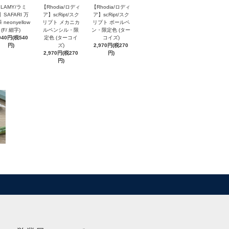
LAMY/ラミ
【Rhodia/ロディ
【Rhodia/ロディ
】SAFARI 万
ア】scRipt/スク
ア】scRipt/スク
 neonyellow
リプト メカニカ
リプト ボールペ
(F/ 細字)
ルペンシル・限
ン・限定色 (ター
940円(税540
定色 (ターコイ
コイズ)
円)
ズ)
2,970円(税270
2,970円(税270
円)
円)