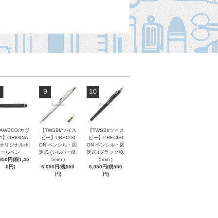
9
10
AWECO/カヴ
【TWSBI/ツイス
【TWSBI/ツイス
】ORIGINA
ビー】PRECISI
ビー】PRECISI
/ オリジナルボ
ON ペンシル・固
ON ペンシル・固
ールペン
定式 (シルバー/0.
定式 (ブラック/0.
,950円(税1,45
5mm )
5mm )
0円)
6,050円(税550
6,050円(税550
円)
円)