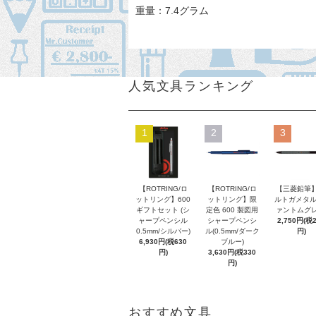
重量：7.4グラム
人気文具ランキング
1
2
3
【ROTRING/ロ
【ROTRING/ロ
【三菱鉛筆】
ットリング】600
ットリング】限
ルトガメタル
ギフトセット (シ
定色 600 製図用
ァントムグレ
ャープペンシル
シャープペンシ
2,750円(税
0.5mm/シルバー)
ル(0.5mm/ダーク
円)
6,930円(税630
ブルー)
円)
3,630円(税330
円)
おすすめ文具