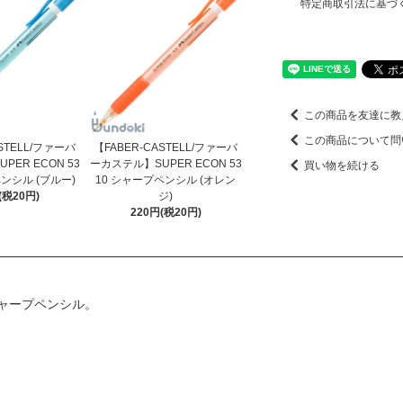
特定商取引法に基づ
この商品を友達に教
この商品について問
STELL/ファーバ
【FABER-CASTELL/ファーバ
ER ECON 53
ーカステル】SUPER ECON 53
買い物を続ける
ンシル (ブルー)
10 シャープペンシル (オレン
(税20円)
ジ)
220円(税20円)
ャープペンシル。