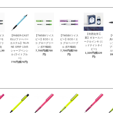
【寺西化学工
ツイス
【FABER-CAST
【TWSBI/ツイス
【TWSBI/ツイス
【
業】ギタースパ
ヤモ
ELL/ファーバー
ビー】ECO / エ
ビー】ECO / エ
具/
ークルインキ (ミ
イリ
カステル】TK-FI
コ グローグリー
コ グローパープ
ッ
ッドナイトネイ
細)
NE GRIP 1345
ン (EF/極細)
ル (EF/極細)
プ 
ビー)
,90
シャープペンシ
7,700円(税700
7,700円(税700
ル
1,320円(税120
ル (ライトブル
円)
円)
3
円)
ー)
770円(税70円)