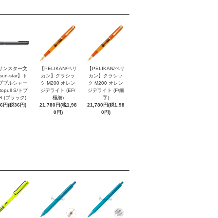
サンスター文
【PELIKAN/ペリ
【PELIKAN/ペリ
sun-star】ト
カン】クラシッ
カン】クラシッ
ププルシャー
ク M200 オレン
ク M200 オレン
topull S/トプ
ジデライト (EF/
ジデライト (F/細
S (ブラック)
極細)
字)
96円(税36円)
21,780円(税1,98
21,780円(税1,98
0円)
0円)