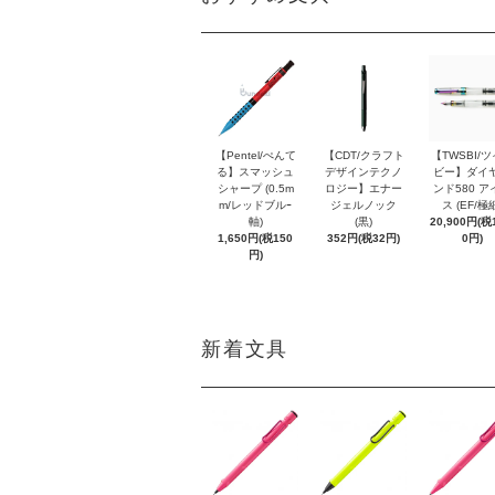
【Pentel/ぺんて
【CDT/クラフト
【TWSBI/
る】スマッシュ
デザインテクノ
ビー】ダイ
シャープ (0.5m
ロジー】エナー
ンド580 ア
m/レッドブルｰ
ジェルノック
ス (EF/極
軸)
(黒)
20,900円(税1
1,650円(税150
352円(税32円)
0円)
円)
新着文具