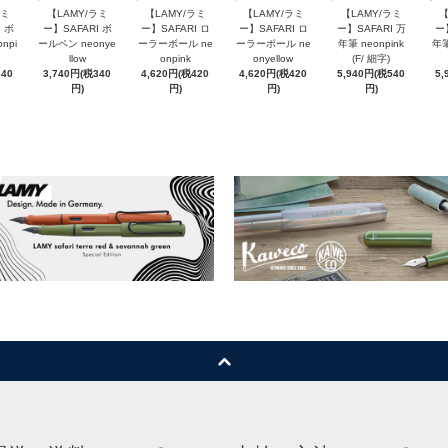
ラミ
【LAMY/ラミ
【LAMY/ラミ
【LAMY/ラミ
【LAMY/ラミ
【
 ボ
ー】SAFARI ボ
ー】SAFARI ロ
ー】SAFARI ロ
ー】SAFARI 万
ー
npi
ールペン neonye
ーラーボール ne
ーラーボール ne
年筆 neonpink
年筆
llow
onpink
onyellow
(F/ 細字)
340
3,740円(税340
4,620円(税420
4,620円(税420
5,940円(税540
5,
円)
円)
円)
円)