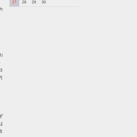
27
28
29
30
カ
、
、
お
。
3
円
ず
は
数