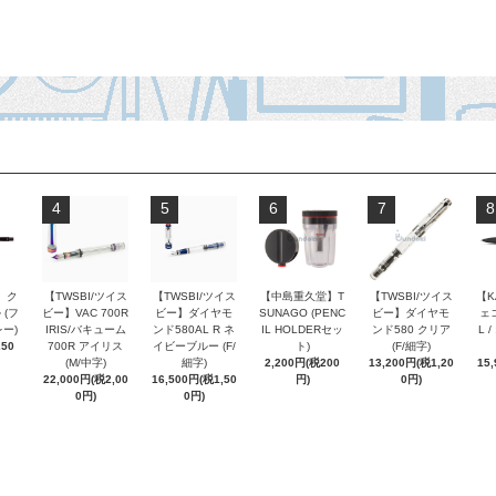
4
5
6
7
8
 ク
【TWSBI/ツイス
【TWSBI/ツイス
【中島重久堂】T
【TWSBI/ツイス
【K
 (フ
ビー】VAC 700R
ビー】ダイヤモ
SUNAGO (PENC
ビー】ダイヤモ
ェコ
ー)
IRIS/バキューム
ンド580AL R ネ
IL HOLDERセッ
ンド580 クリア
L 
250
700R アイリス
イビーブルー (F/
ト)
(F/細字)
(M/中字)
細字)
2,200円(税200
13,200円(税1,20
15
22,000円(税2,00
16,500円(税1,50
円)
0円)
0円)
0円)