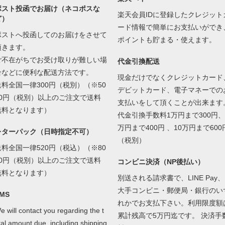
ポスト投函でお届け（ネコポスな
楽天会員IDに登録したクレジット
ど）
ード情報で簡単にお支払いができ
ポストへ投函してのお届けをさせて
ポイントも貯まる・使えます。
頂きます。
ご不在がちでお受け取りが難しい場
代金引換配送
合などに便利な配送方法です。
現金だけでなくクレジットカード
送料全国一律300円（税別）（※50
デビットカード、電子マネーでの
00円（税別）以上のご注文で送料
支払いをして頂くことが出来ます
無料となります）
代金引換手数料1万円まで300円、
万円まで400円 、10万円まで600
レターパック（日時指定不可）
（税別）
送料全国一律520円（税込）（※80
00円（税別）以上のご注文で送料
コンビニ決済（NP後払い）
無料となります）
別送される請求書で、LINE Pay、
大手コンビニ・郵便局・銀行のい
MS
れかでお支払下さい。利用限度額
e will contact you regarding the t
累計残高で5万円迄です。 決済手
tal amount due, including shipping