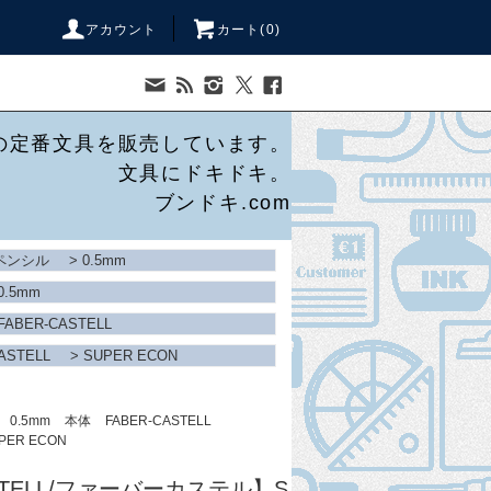
アカウント
カート(
0
)
の定番文具を販売しています。
文具にドキドキ。
ブンドキ.com
ペンシル
>
0.5mm
0.5mm
FABER-CASTELL
ASTELL
>
SUPER ECON
0.5mm
本体
FABER-CASTELL
PER ECON
ASTELL/ファーバーカステル】S