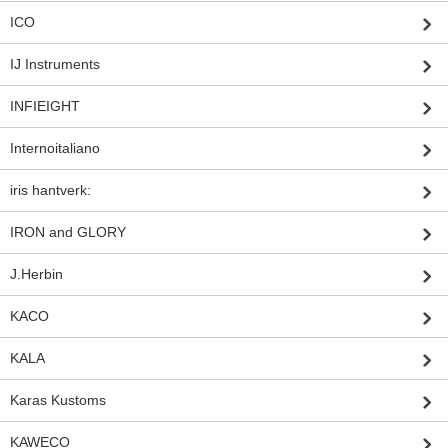
ICO
IJ Instruments
INFIEIGHT
Internoitaliano
iris hantverk:
IRON and GLORY
J.Herbin
KACO
KALA
Karas Kustoms
KAWECO