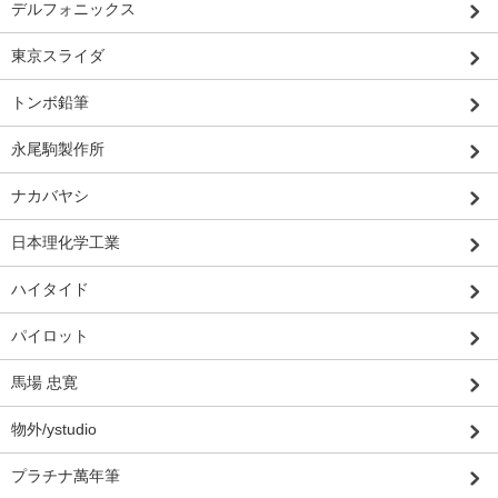
デルフォニックス
東京スライダ
トンボ鉛筆
永尾駒製作所
ナカバヤシ
日本理化学工業
ハイタイド
パイロット
馬場 忠寛
物外/ystudio
プラチナ萬年筆