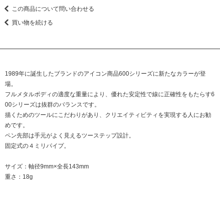
この商品について問い合わせる
買い物を続ける
1989年に誕生したブランドのアイコン商品600シリーズに新たなカラーが登
場。
フルメタルボディの適度な重量により、優れた安定性で線に正確性をもたらす6
00シリーズは抜群のバランスです。
描くためのツールにこだわりがあり、クリエイティビティを実現する人にお勧
めです。
ペン先部は手元がよく見えるツーステップ設計。
固定式の４ミリパイプ。
サイズ：軸径9mm×全長143mm
重さ：18g