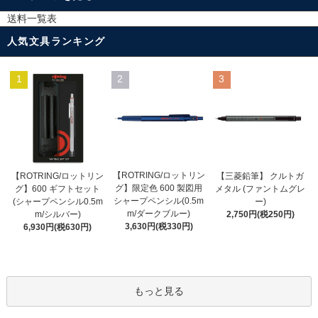
送料一覧表
人気文具ランキング
1
2
3
【ROTRING/ロットリン
【ROTRING/ロットリン
【三菱鉛筆】 クルトガ
グ】限定色 600 製図用
グ】600 ギフトセット
メタル (ファントムグレ
シャープペンシル(0.5m
(シャープペンシル0.5m
ー)
m/ダークブルー)
m/シルバー)
2,750円(税250円)
3,630円(税330円)
6,930円(税630円)
もっと見る