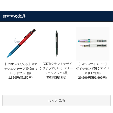
おすすめ文具
【CDT/クラフトデザイ
【Pentel/ぺんてる】スマ
【TWSBI/ツイスビー】
ンテクノロジー】エナー
ッシュシャープ (0.5mm/
ダイヤモンド580 アイリ
ジェルノック (黒)
レッドブルｰ軸)
ス (EF/極細)
352円(税32円)
1,650円(税150円)
20,900円(税1,900円)
もっと見る