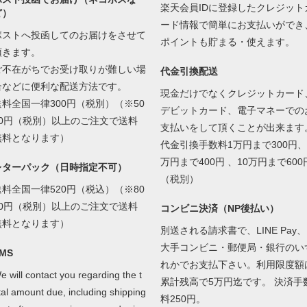
楽天会員IDに登録したクレジット
ど）
ード情報で簡単にお支払いができ
ポストへ投函してのお届けをさせて
ポイントも貯まる・使えます。
頂きます。
ご不在がちでお受け取りが難しい場
代金引換配送
合などに便利な配送方法です。
現金だけでなくクレジットカード
送料全国一律300円（税別）（※50
デビットカード、電子マネーでの
00円（税別）以上のご注文で送料
支払いをして頂くことが出来ます
無料となります）
代金引換手数料1万円まで300円、
万円まで400円 、10万円まで600
レターパック（日時指定不可）
（税別）
送料全国一律520円（税込）（※80
00円（税別）以上のご注文で送料
コンビニ決済（NP後払い）
無料となります）
別送される請求書で、LINE Pay、
大手コンビニ・郵便局・銀行のい
MS
れかでお支払下さい。利用限度額
e will contact you regarding the t
累計残高で5万円迄です。 決済手
tal amount due, including shipping
料250円。