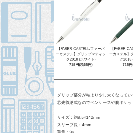
【FABER-CASTELL/ファーバ
【FABER-CA
ーカステル】グリップマティッ
ーカステル】
ク2018 (ホワイト)
ク2018
715円(税65円)
715円
グリップ部分が軸より少し太くなってい
芯先収納式なのでペンケースや胸ポケッ
サイズ：約9.5×142mm
スリーブ長：4mm
重量：9g