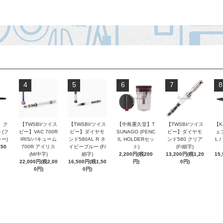
4
5
6
7
8
 ク
【TWSBI/ツイス
【TWSBI/ツイス
【中島重久堂】T
【TWSBI/ツイス
【K
 (フ
ビー】VAC 700R
ビー】ダイヤモ
SUNAGO (PENC
ビー】ダイヤモ
ェコ
ー)
IRIS/バキューム
ンド580AL R ネ
IL HOLDERセッ
ンド580 クリア
L 
250
700R アイリス
イビーブルー (F/
ト)
(F/細字)
(M/中字)
細字)
2,200円(税200
13,200円(税1,20
15
22,000円(税2,00
16,500円(税1,50
円)
0円)
0円)
0円)