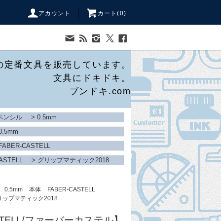
アカウント
カート(
0
)
の定番文具を販売しています。
文具にドキドキ。
ブンドキ.com
ペンシル
>
0.5mm
0.5mm
FABER-CASTELL
ASTELL
>
グリップマティック2018
0.5mm
本体
FABER-CASTELL
リップマティック2018
ASTELL/ファーバーカステル】