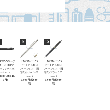
9
10
AWECO/カヴ
【TWSBI/ツイス
【TWSBI/ツイス
】ORIGINA
ビー】PRECISI
ビー】PRECISI
/ オリジナルボ
ON ペンシル・固
ON ペンシル・固
ールペン
定式 (シルバー/0.
定式 (ブラック/0.
,950円(税1,45
5mm )
5mm )
0円)
6,050円(税550
6,050円(税550
円)
円)