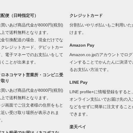
宅配便（日時指定可）
クレジットカード
お買いあげ商品代金が8000円(税別)
分割払いやリボ払いもご利用いた
以上で送料無料となります。
けます。
代金引換配送の場合、現金だけでな
Amazon Pay
くクレジットカード、デビットカー
ド、電子マネーでのお支払いをして
Amazon.co.jpのアカウントでログ
頂くことが出来ます。
インすることでかんたんに決済で
るお支払い方法です。
クロネコヤマト営業所・コンビニ受
け取り
LINE Pay
お買いあげ商品代金が8000円(税別)
LINE profile+に情報登録をすると
以上で送料無料となります。
オンライン支払いでお届け先の入
レジ画面でご注文者様の住所をもと
などをせずに簡単に注文すること
に近い受け取り場所が表示されま
できます。
す。
楽天ペイ
ポスト投函でお届け（ネコポスな