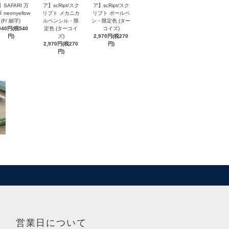
】SAFARI 万
ア】scRipt/スク
ア】scRipt/スク
 neonyellow
リプト メカニカ
リプト ボールペ
(F/ 細字)
ルペンシル・限
ン・限定色 (ター
940円(税540
定色 (ターコイ
コイズ)
円)
ズ)
2,970円(税270
2,970円(税270
円)
円)
営業日について