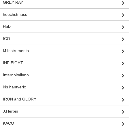
GREY RAY
hoechstmass
Holz
ICO
IJ Instruments
INFIEIGHT
Internoitaliano
iris hantverk:
IRON and GLORY
J.Herbin
KACO