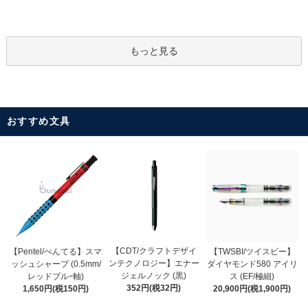
もっと見る
おすすめ文具
【CDT/クラフトデザイ
【Pentel/ぺんてる】スマ
【TWSBI/ツイスビー】
ンテクノロジー】エナー
ッシュシャープ (0.5mm/
ダイヤモンド580 アイリ
ジェルノック (黒)
レッドブルｰ軸)
ス (EF/極細)
352円(税32円)
1,650円(税150円)
20,900円(税1,900円)