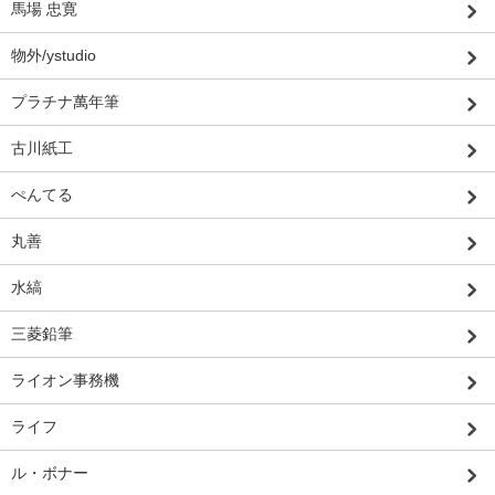
馬場 忠寛
物外/ystudio
プラチナ萬年筆
古川紙工
ぺんてる
丸善
水縞
三菱鉛筆
ライオン事務機
ライフ
ル・ボナー