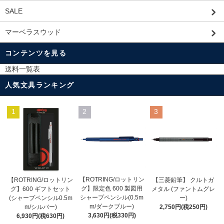
SALE
マーベラスウッド
コンテンツを見る
送料一覧表
人気文具ランキング
1
2
3
【ROTRING/ロットリン
【ROTRING/ロットリン
【三菱鉛筆】 クルトガ
グ】限定色 600 製図用
グ】600 ギフトセット
メタル (ファントムグレ
シャープペンシル(0.5m
(シャープペンシル0.5m
ー)
m/ダークブルー)
m/シルバー)
2,750円(税250円)
3,630円(税330円)
6,930円(税630円)