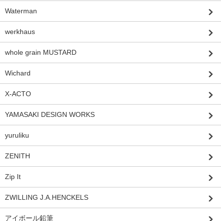
Waterman
werkhaus
whole grain MUSTARD
Wichard
X-ACTO
YAMASAKI DESIGN WORKS
yuruliku
ZENITH
Zip It
ZWILLING J.A.HENCKELS
アイボール鉛筆