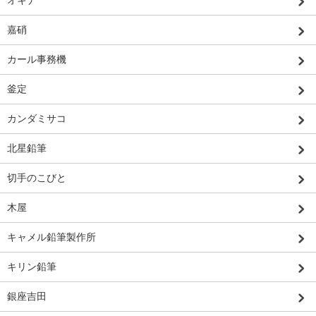
オキナ
嘉硝
カール事務機
釜定
カンダミサコ
北星鉛筆
切手のこびと
木屋
キャメル鉛筆製作所
キリン鉛筆
銀座吉田