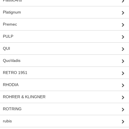
PlasticArts
Platignum
Premec
PULP
QUI
QuoVadis
RETRO 1951
RHODIA
ROHRER & KLINGNER
ROTRING
rubis