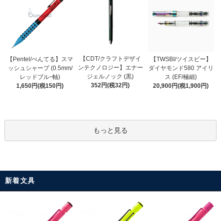
【CDT/クラフトデザイ
【Pentel/ぺんてる】スマ
【TWSBI/ツイスビー】
ンテクノロジー】エナー
ッシュシャープ (0.5mm/
ダイヤモンド580 アイリ
ジェルノック (黒)
レッドブルｰ軸)
ス (EF/極細)
352円(税32円)
1,650円(税150円)
20,900円(税1,900円)
もっと見る
新着文具