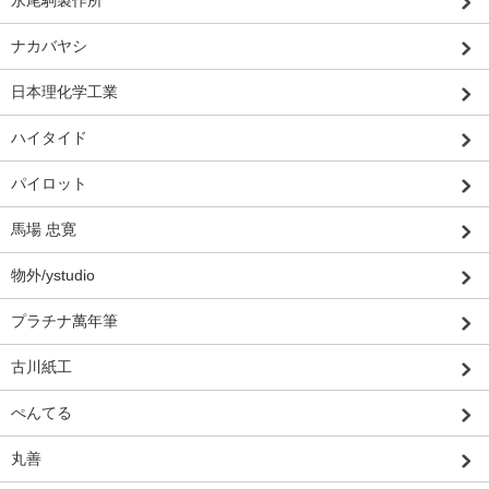
永尾駒製作所
ナカバヤシ
日本理化学工業
ハイタイド
パイロット
馬場 忠寛
物外/ystudio
プラチナ萬年筆
古川紙工
ぺんてる
丸善