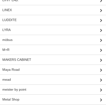
LIHIT LAB.
LINEX
LUDDITE
LYRA
möbus
M+R
MAKERS CABINET
Maya Road
mead
meister by point
Metal Shop