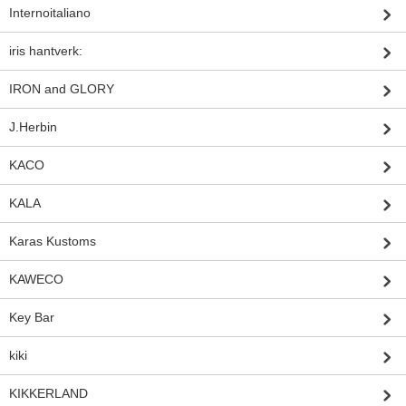
Internoitaliano
iris hantverk:
IRON and GLORY
J.Herbin
KACO
KALA
Karas Kustoms
KAWECO
Key Bar
kiki
KIKKERLAND