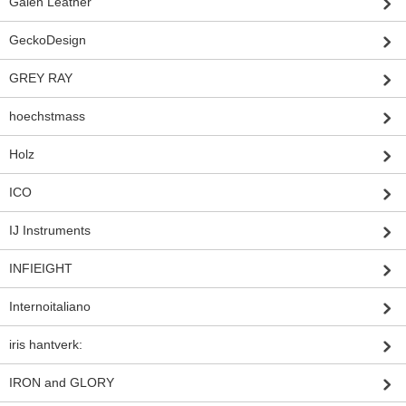
Galen Leather
GeckoDesign
GREY RAY
hoechstmass
Holz
ICO
IJ Instruments
INFIEIGHT
Internoitaliano
iris hantverk:
IRON and GLORY