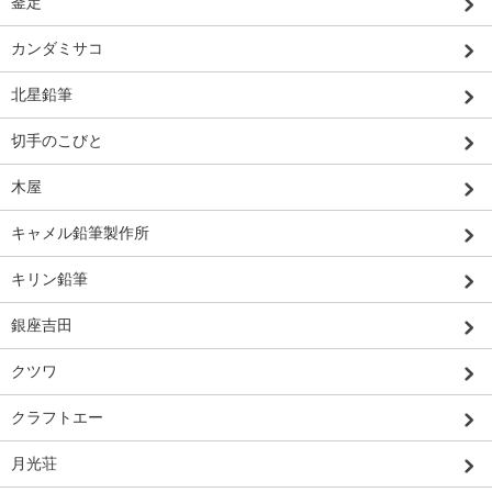
釜定
カンダミサコ
北星鉛筆
切手のこびと
木屋
キャメル鉛筆製作所
キリン鉛筆
銀座吉田
クツワ
クラフトエー
月光荘