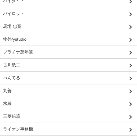
ハイタイド
パイロット
馬場 忠寛
物外/ystudio
プラチナ萬年筆
古川紙工
ぺんてる
丸善
水縞
三菱鉛筆
ライオン事務機