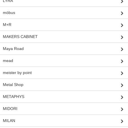
LYRA
möbus
M+R
MAKERS CABINET
Maya Road
mead
meister by point
Metal Shop
METAPHYS
MIDORI
MILAN