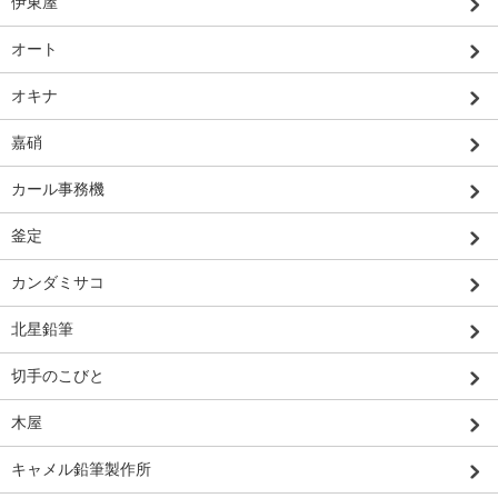
伊東屋
オート
オキナ
嘉硝
カール事務機
釜定
カンダミサコ
北星鉛筆
切手のこびと
木屋
キャメル鉛筆製作所