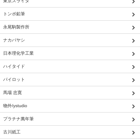
東京スライダ
トンボ鉛筆
永尾駒製作所
ナカバヤシ
日本理化学工業
ハイタイド
パイロット
馬場 忠寛
物外/ystudio
プラチナ萬年筆
古川紙工