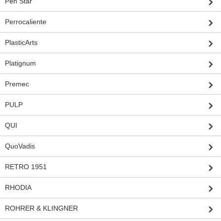
Pen Star
Perrocaliente
PlasticArts
Platignum
Premec
PULP
QUI
QuoVadis
RETRO 1951
RHODIA
ROHRER & KLINGNER