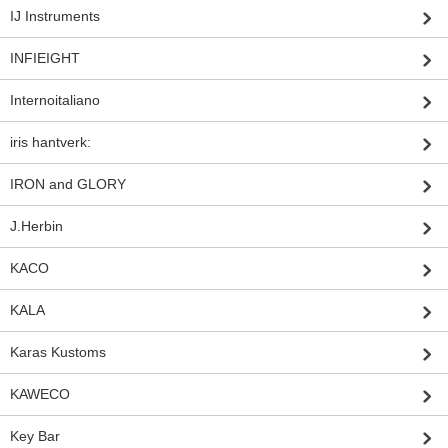
IJ Instruments
INFIEIGHT
Internoitaliano
iris hantverk:
IRON and GLORY
J.Herbin
KACO
KALA
Karas Kustoms
KAWECO
Key Bar