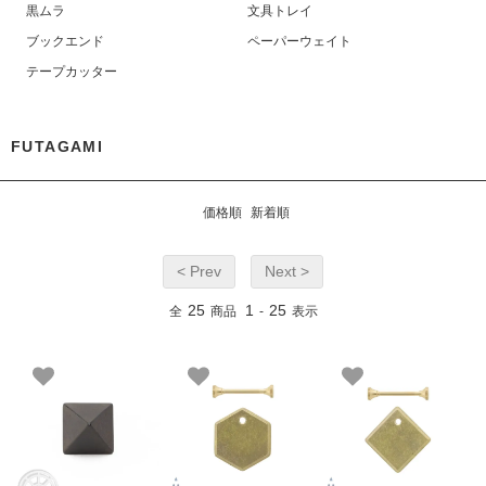
黒ムラ
文具トレイ
ブックエンド
ペーパーウェイト
テープカッター
FUTAGAMI
価格順
新着順
< Prev
Next >
25
1
25
全
商品
-
表示