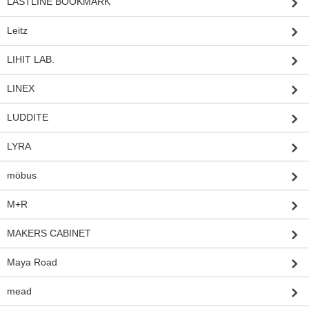
LASTLINE BOOKMARK
Leitz
LIHIT LAB.
LINEX
LUDDITE
LYRA
möbus
M+R
MAKERS CABINET
Maya Road
mead