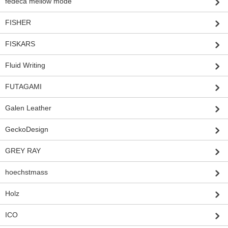
fedeca mellow mode
FISHER
FISKARS
Fluid Writing
FUTAGAMI
Galen Leather
GeckoDesign
GREY RAY
hoechstmass
Holz
ICO