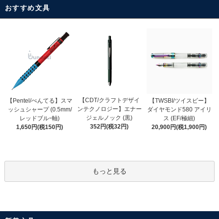
おすすめ文具
【CDT/クラフトデザイ
【Pentel/ぺんてる】スマ
【TWSBI/ツイスビー】
ンテクノロジー】エナー
ッシュシャープ (0.5mm/
ダイヤモンド580 アイリ
ジェルノック (黒)
レッドブルｰ軸)
ス (EF/極細)
352円(税32円)
1,650円(税150円)
20,900円(税1,900円)
もっと見る