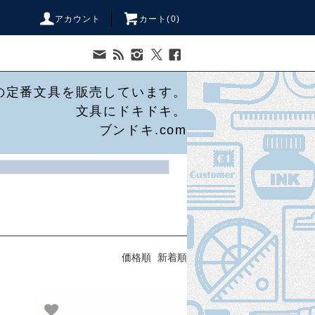
アカウント
カート(
0
)
の定番文具を販売しています。
文具にドキドキ。
ブンドキ.com
価格順
新着順