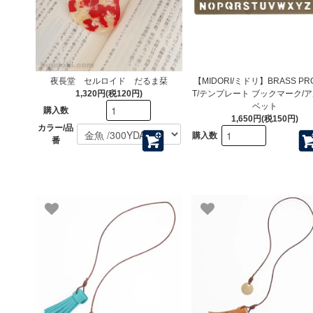
夜長堂 セルロイド だるま栞
【MIDORI/ミドリ】BRASS PR
1,320円(税120円)
T/テンプレート ブックマーク/
ベット
購入数
1,650円(税150円)
カラー/品
購入数
番