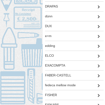
DRAPAS
dünn
DUX
e+m
edding
ELCO
EXACOMPTA
FABER-CASTELL
fedeca mellow mode
FISHER
FISKARS