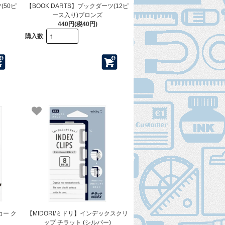
(50ピ
【BOOK DARTS】ブックダーツ(12ピ
ース入り)ブロンズ
440円(税40円)
購入数
カー ク
【MIDORI/ミドリ】インデックスクリ
ップ チラット (シルバー)