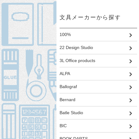
文具メーカーから探す
100%
22 Design Studio
3L Office products
ALPA
Ballograf
Bernard
Batle Studio
BIC
BOOK DARTS