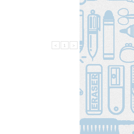
<
1
>