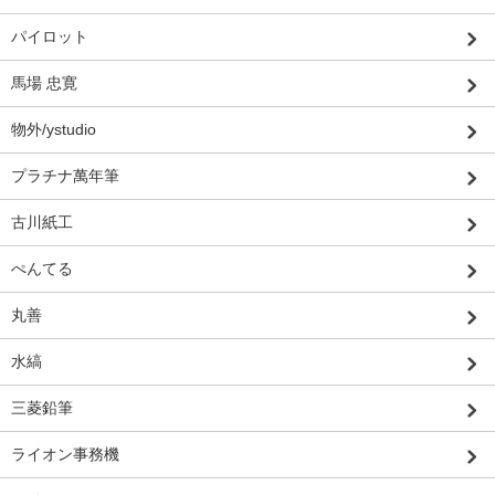
パイロット
馬場 忠寛
物外/ystudio
プラチナ萬年筆
古川紙工
ぺんてる
丸善
水縞
三菱鉛筆
ライオン事務機