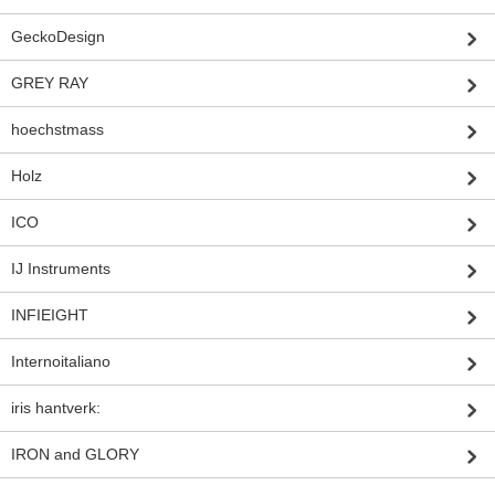
GeckoDesign
GREY RAY
hoechstmass
Holz
ICO
IJ Instruments
INFIEIGHT
Internoitaliano
iris hantverk:
IRON and GLORY