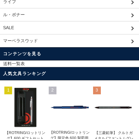
ライフ
ル・ボナー
SALE
マーベラスウッド
コンテンツを見る
送料一覧表
人気文具ランキング
1
2
3
【ROTRING/ロットリン
【ROTRING/ロットリン
【三菱鉛筆】 クルトガ
グ】限定色 600 製図用
グ】600 ギフトセット
メタル (ファントムグレ