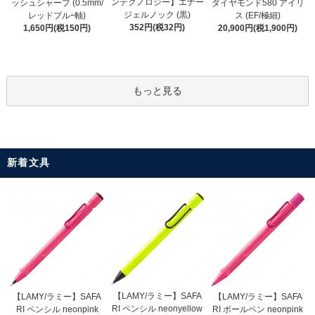
ンテクノロジー】エナー
ッシュシャープ (0.5mm/
ダイヤモンド580 アイリ
ジェルノック (黒)
レッドブルｰ軸)
ス (EF/極細)
352円(税32円)
1,650円(税150円)
20,900円(税1,900円)
もっと見る
新着文具
【LAMY/ラミー】SAFA
【LAMY/ラミー】SAFA
【LAMY/ラミー】SAFA
RI ペンシル neonyellow
RI ペンシル neonpink
RI ボールペン neonpink