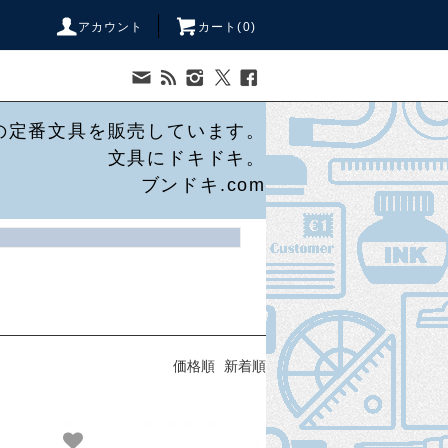
アカウント
カート(
0
)
の定番文具を販売しています。
文具にドキドキ。
ブンドキ.com
価格順
新着順