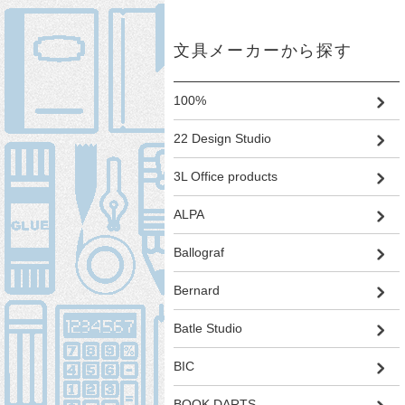
文具メーカーから探す
100%
22 Design Studio
3L Office products
ALPA
Ballograf
Bernard
Batle Studio
BIC
BOOK DARTS