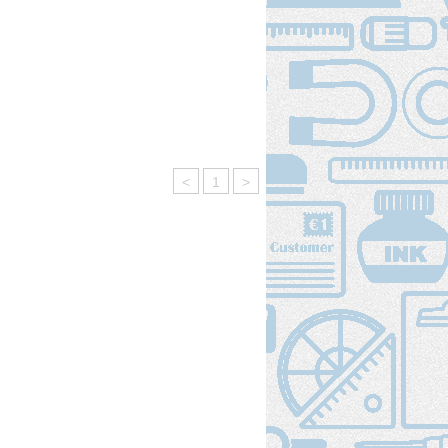
<
1
>