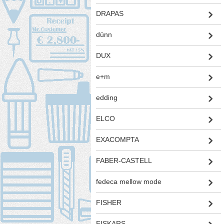
DRAPAS
dünn
DUX
e+m
edding
ELCO
EXACOMPTA
FABER-CASTELL
fedeca mellow mode
FISHER
FISKARS