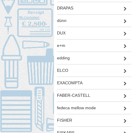
DRAPAS
dünn
DUX
e+m
edding
ELCO
EXACOMPTA
FABER-CASTELL
fedeca mellow mode
FISHER
FISKARS