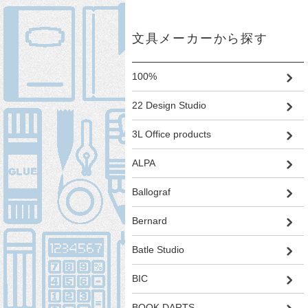
文具メーカーから探す
100%
22 Design Studio
3L Office products
ALPA
Ballograf
Bernard
Batle Studio
BIC
BOOK DARTS