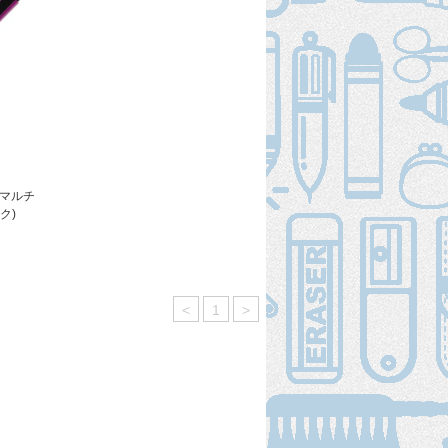
】マルチ
ク)
<
1
>