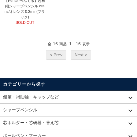
【Pentel/ぺんてる】超極
細シャープペンシル ore
nz/オレンズ 0.2mm(ブラ
ック)
SOLD OUT
16
1
16
全
商品
-
表示
< Prev
Next >
カテゴリーから探す
鉛筆・補助軸・キャップなど
シャープペンシル
芯ホルダー・芯研器・替え芯
ボールペン・マーカー