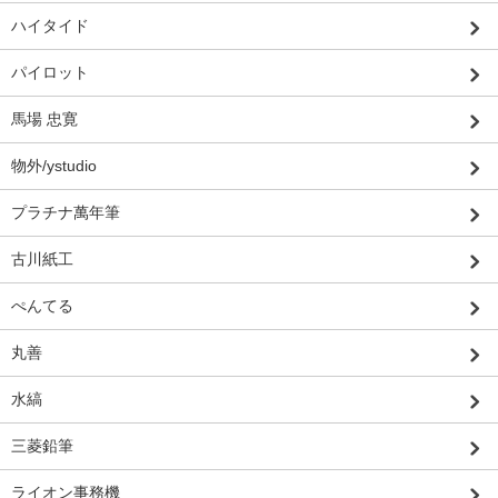
ハイタイド
パイロット
馬場 忠寛
物外/ystudio
プラチナ萬年筆
古川紙工
ぺんてる
丸善
水縞
三菱鉛筆
ライオン事務機