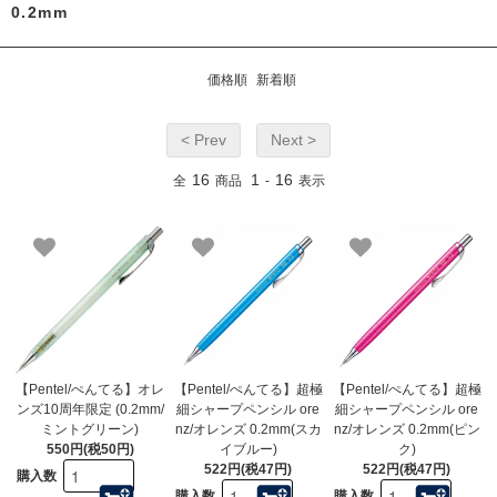
0.2mm
価格順
新着順
< Prev
Next >
16
1
16
全
商品
-
表示
【Pentel/ぺんてる】オレ
【Pentel/ぺんてる】超極
【Pentel/ぺんてる】超極
ンズ10周年限定 (0.2mm/
細シャープペンシル ore
細シャープペンシル ore
ミントグリーン)
nz/オレンズ 0.2mm(スカ
nz/オレンズ 0.2mm(ピン
550円(税50円)
イブルー)
ク)
522円(税47円)
522円(税47円)
購入数
購入数
購入数