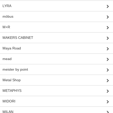
LYRA
möbus
M+R
MAKERS CABINET
Maya Road
mead
meister by point
Metal Shop
METAPHYS
MIDORI
MILAN