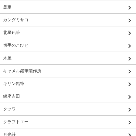
釜定
カンダミサコ
北星鉛筆
切手のこびと
木屋
キャメル鉛筆製作所
キリン鉛筆
銀座吉田
クツワ
クラフトエー
月光荘