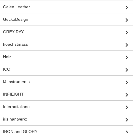
Galen Leather
GeckoDesign
GREY RAY
hoechstmass
Holz
ICO
IJ Instruments
INFIEIGHT
Internoitaliano
iris hantverk:
IRON and GLORY