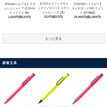
【CDT/クラフトデザイ
【Pentel/ぺんてる】スマ
【TWSBI/ツイスビー】
ンテクノロジー】エナー
ッシュシャープ (0.5mm/
ダイヤモンド580 アイリ
ジェルノック (黒)
レッドブルｰ軸)
ス (EF/極細)
352円(税32円)
1,650円(税150円)
20,900円(税1,900円)
もっと見る
新着文具