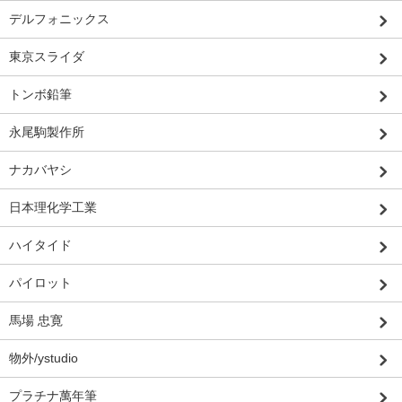
デルフォニックス
東京スライダ
トンボ鉛筆
永尾駒製作所
ナカバヤシ
日本理化学工業
ハイタイド
パイロット
馬場 忠寛
物外/ystudio
プラチナ萬年筆