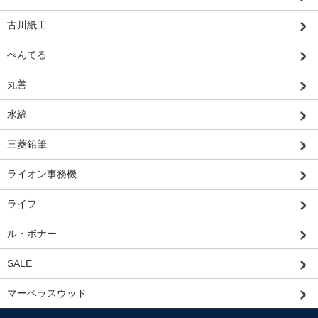
古川紙工
ぺんてる
丸善
水縞
三菱鉛筆
ライオン事務機
ライフ
ル・ボナー
SALE
マーベラスウッド