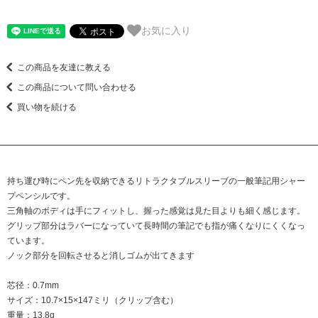
お気に入り
この商品を友達に教える
この商品について問い合わせる
買い物を続ける
持ち運び時にペン先を収納できるリトラクタブルスリーブの一般筆記用シャー
プペンシルです。
三角軸のボディは手にフィットし、握った感覚は見た目よりも細く感じます。
グリップ部分はラバーになっていて長時間の筆記でも指が痛くなりにくくなっ
ています。
ノック部分を回転させると消しゴムが出てきます
芯径：0.7mm
サイズ：10.7×15×147ミリ（クリップ含む）
重量：13.8g