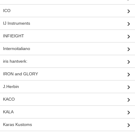
ICO
IJ Instruments
INFIEIGHT
Internoitaliano
iris hantverk:
IRON and GLORY
J.Herbin
KACO
KALA
Karas Kustoms