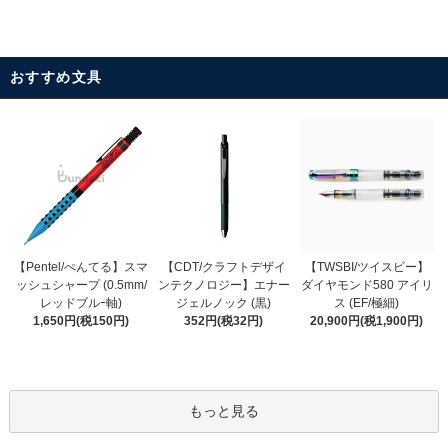
おすすめ文具
【CDT/クラフトデザイ
【Pentel/ぺんてる】スマ
【TWSBI/ツイスビー】
ンテクノロジー】エナー
ッシュシャープ (0.5mm/
ダイヤモンド580 アイリ
ジェルノック (黒)
レッドブルｰ軸)
ス (EF/極細)
352円(税32円)
1,650円(税150円)
20,900円(税1,900円)
もっと見る