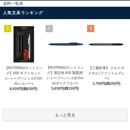
送料一覧表
人気文具ランキング
1
2
3
【ROTRING/ロットリン
【ROTRING/ロットリン
【三菱鉛筆】 クルトガ
グ】限定色 600 製図用
グ】600 ギフトセット
メタル (ファントムグレ
シャープペンシル(0.5m
(シャープペンシル0.5m
ー)
m/ダークブルー)
m/シルバー)
2,750円(税250円)
3,630円(税330円)
6,930円(税630円)
もっと見る