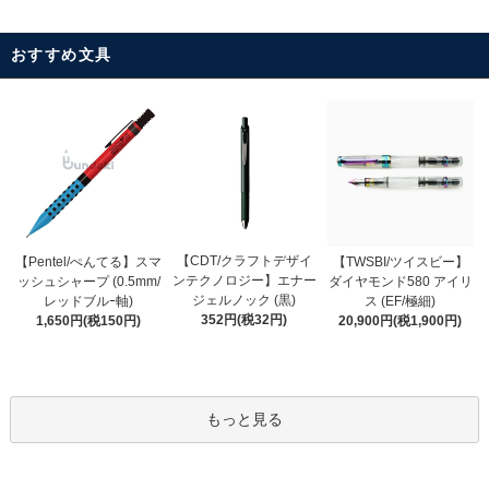
おすすめ文具
【CDT/クラフトデザイ
【Pentel/ぺんてる】スマ
【TWSBI/ツイスビー】
ンテクノロジー】エナー
ッシュシャープ (0.5mm/
ダイヤモンド580 アイリ
ジェルノック (黒)
レッドブルｰ軸)
ス (EF/極細)
352円(税32円)
1,650円(税150円)
20,900円(税1,900円)
もっと見る