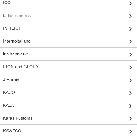
ICO
IJ Instruments
INFIEIGHT
Internoitaliano
iris hantverk:
IRON and GLORY
J.Herbin
KACO
KALA
Karas Kustoms
KAWECO