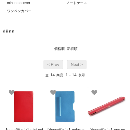
mini notecover
ノートケース
ワンペンカバー
dünn
価格順
新着順
< Prev
Next >
14
1
14
全
商品
-
表示
【dunn/デュン】mini not
【dunn/デュン】notecas
【dunn/デュン】one pe