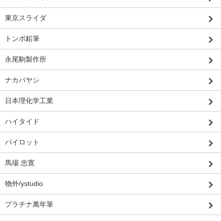
東京スライダ
トンボ鉛筆
永尾駒製作所
ナカバヤシ
日本理化学工業
ハイタイド
パイロット
馬場 忠寛
物外/ystudio
プラチナ萬年筆