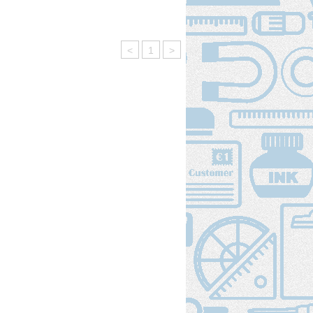
<
1
>