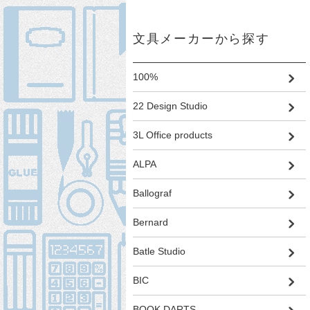
文具メーカーから探す
100%
22 Design Studio
3L Office products
ALPA
Ballograf
Bernard
Batle Studio
BIC
BOOK DARTS