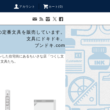
アカウント
カート(
0
)
の定番文具を販売しています。
文具にドキドキ。
ブンドキ.com
プンした住宅街にあるちいさな店「つくし文
う文具たち。