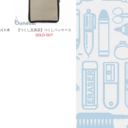
つ(５本
【つくし文具店】つくしペンケース
SOLD OUT