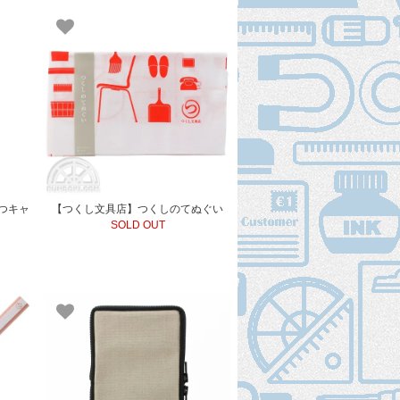
つキャ
【つくし文具店】つくしのてぬぐい
SOLD OUT