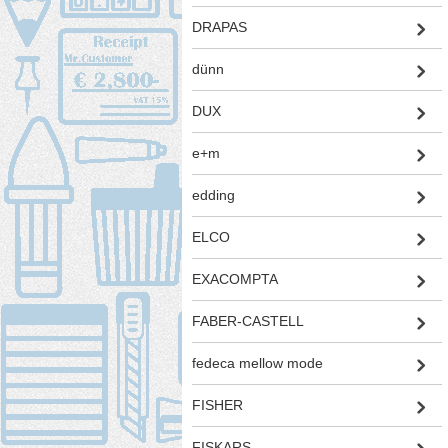
DRAPAS
dünn
DUX
e+m
edding
ELCO
EXACOMPTA
FABER-CASTELL
fedeca mellow mode
FISHER
FISKARS