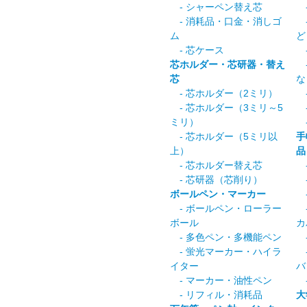
- シャーペン替え芯
-
- 消耗品・口金・消しゴ
-
ム
ど
- 芯ケース
-
芯ホルダー・芯研器・替え
-
芯
な
- 芯ホルダー（2ミリ）
-
- 芯ホルダー（3ミリ～5
-
ミリ）
-
- 芯ホルダー（5ミリ以
手
上）
品
- 芯ホルダー替え芯
-
- 芯研器（芯削り）
-
ボールペン・マーカー
-
- ボールペン・ローラー
-
ボール
カ
- 多色ペン・多機能ペン
-
- 蛍光マーカー・ハイラ
-
イター
バ
- マーカー・油性ペン
-
- リフィル・消耗品
大