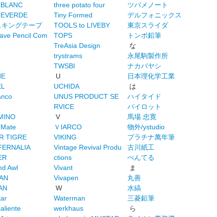
BLANC
three potato four
ツバメノート
EVERDE
Tiny Formed
デルフォニックス
スキングテープ
TOOLS to LIVEBY
東京スライダ
ave Pencil Com
TOPS
トンボ鉛筆
TreAsia Design
な
trystrams
永尾駒製作所
TWSBI
ナカバヤシ
NE
U
日本理化学工業
EL
UCHIDA
は
anco
UNUS PRODUCT SE
ハイタイド
RVICE
パイロット
MINO
V
馬場 忠寛
 Mate
ＶIARCO
物外/ystudio
R TIGRE
VIKING
プラチナ萬年筆
FERNALIA
Vintage Revival Produ
古川紙工
ER
ctions
ぺんてる
nd Awl
Vivant
ま
KAN
Vivapen
丸善
AN
W
水縞
tar
Waterman
三菱鉛筆
aliente
werkhaus
ら