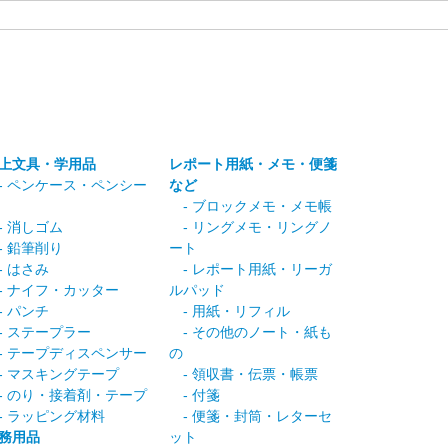
上文具・学用品
レポート用紙・メモ・便箋
 ペンケース・ペンシー
など
- ブロックメモ・メモ帳
 消しゴム
- リングメモ・リングノ
 鉛筆削り
ート
 はさみ
- レポート用紙・リーガ
 ナイフ・カッター
ルパッド
 パンチ
- 用紙・リフィル
 ステープラー
- その他のノート・紙も
 テープディスペンサー
の
 マスキングテープ
- 領収書・伝票・帳票
 のり・接着剤・テープ
- 付箋
 ラッピング材料
- 便箋・封筒・レターセ
務用品
ット