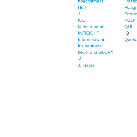
hoechstmass
Plasti
Holz
Plati
I
Preme
ICO
PULP
IJ Instruments
QUI
INFIEIGHT
Q
Internoitaliano
QuoVa
iris hantverk:
IRON and GLORY
J
J.Herbin