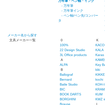
万年筆・ペン軸・インク
-
- 万年筆
-
- 万年筆インク
-
- ペン軸/ペン先/コンバー
-
タ
-
-
-
メーカー名から探す
文具メーカー一覧
0
K
100%
KACO
22 Design Studio
KALA
3L Office products
Karas
A
KAWE
ALPA
Key B
B
kiki
Ballograf
KIKK
Bernard
kochi
Batle Studio
KOH-
BIC
KRAMA
BOOK DARTS
KUM
BORGHINI
KWZ i
Brause
L