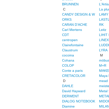
BRUNNEN
L'Artis
C
La plu
CANDY DESIGN & W
LAMY
ORKS
LAST
CARAN D'ACHE
RK
Carl Mertens
Leitz
CDT
LIHIT
centropen
LINEX
Clairefontaine
LUDD
Claustrum
LYRA
cocoina
M
Cohana
möbu
COLOP
M+R
Conte a paris
MAKE
CRETACOLOR
Maya 
D
mead
DAHLE
meiste
David Hayward
Metal
DERWENT
META
DIALOG NOTEBOOK
MIDO
Diamine
MILA