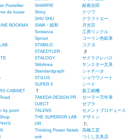
an Pastellier
SHARPIE
銀座吉田
me de louise
Shiny
クツワ
SHU SHU
クラフトエー
LINE BOOKMA
SIWA・紙和
月光荘
Sostanza
工房リンクル
Sprout
コーリン色鉛筆
 LAB.
STABILO
コクヨ
STAEDTLER
さ
ITE
STALOGY
サクラクレパス
Stilolinea
サンスター文具
Standardgraph
シャチハタ
s
STILUS
ショウワノート
SUPER 5
シード
RS CABINET
T
新工精機
Road
TAKEDA DESIGN PR
セーラー万年筆
OJECT
ゼブラ
r by point
TALENS
セメントプロデュース
 Shop
THE SUPERIOR LAB
デザイン
PHYS
OR
た
RI
Thinking Power Noteb
高橋工芸
N
ook
つくし文具店