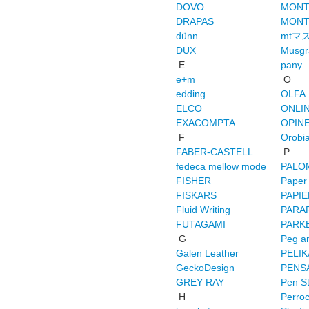
DOVO
MONT
DRAPAS
MONT
dünn
mtマ
DUX
Musgr
E
pany
e+m
O
edding
OLFA
ELCO
ONLI
EXACOMPTA
OPIN
F
Orobi
FABER-CASTELL
P
fedeca mellow mode
PALO
FISHER
Paper
FISKARS
PAPIE
Fluid Writing
PARA
FUTAGAMI
PARK
G
Peg a
Galen Leather
PELI
GeckoDesign
PENS
GREY RAY
Pen S
H
Perroc