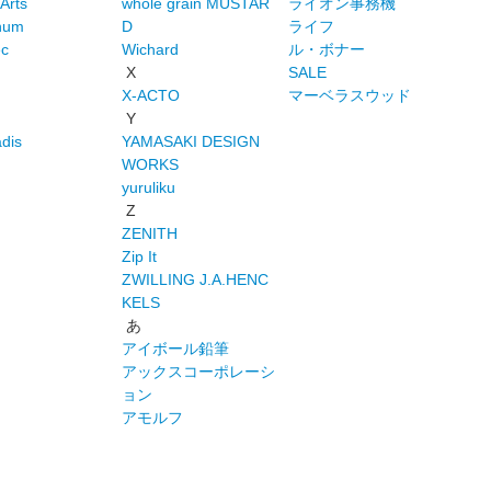
cArts
whole grain MUSTAR
ライオン事務機
gnum
D
ライフ
c
Wichard
ル・ボナー
X
SALE
X-ACTO
マーベラスウッド
Y
dis
YAMASAKI DESIGN
WORKS
yuruliku
Z
ZENITH
Zip It
ZWILLING J.A.HENC
KELS
あ
アイボール鉛筆
アックスコーポレーシ
ョン
アモルフ