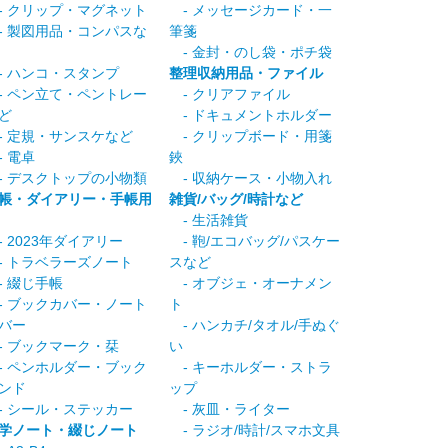
 クリップ・マグネット
- メッセージカード・一
 製図用品・コンパスな
筆箋
- 金封・のし袋・ポチ袋
 ハンコ・スタンプ
整理収納用品・ファイル
 ペン立て・ペントレー
- クリアファイル
ど
- ドキュメントホルダー
 定規・サンスケなど
- クリップボード・用箋
 電卓
鋏
 デスクトップの小物類
- 収納ケース・小物入れ
帳・ダイアリー・手帳用
雑貨/バッグ/時計など
- 生活雑貨
 2023年ダイアリー
- 鞄/エコバッグ/パスケー
 トラベラーズノート
スなど
 綴じ手帳
- オブジェ・オーナメン
 ブックカバー・ノート
ト
バー
- ハンカチ/タオル/手ぬぐ
 ブックマーク・栞
い
 ペンホルダー・ブック
- キーホルダー・ストラ
ンド
ップ
 シール・ステッカー
- 灰皿・ライター
学ノート・綴じノート
- ラジオ/時計/スマホ文具