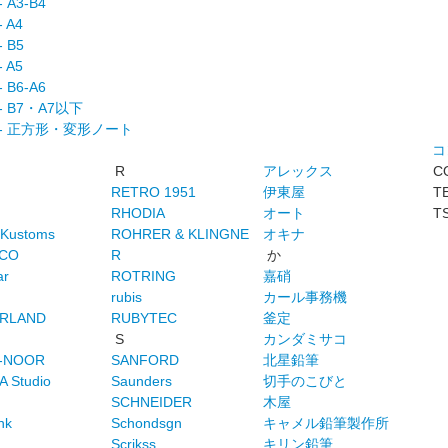
 A3-B4
 A4
 B5
 A5
 B6-A6
 B7・A7以下
 正方形・変形ノート
コ
R
アレックス
C
RETRO 1951
伊東屋
T
RHODIA
オート
T
 Kustoms
ROHRER & KLINGNE
オキナ
CO
R
か
ar
ROTRING
嘉硝
rubis
カール事務機
ERLAND
RUBYTEC
釜定
S
カンダミサコ
I-NOOR
SANFORD
北星鉛筆
 Studio
Saunders
切手のこびと
SCHNEIDER
木屋
nk
Schondsgn
キャメル鉛筆製作所
Scrikss
キリン鉛筆