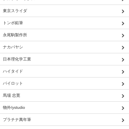
東京スライダ
トンボ鉛筆
永尾駒製作所
ナカバヤシ
日本理化学工業
ハイタイド
パイロット
馬場 忠寛
物外/ystudio
プラチナ萬年筆