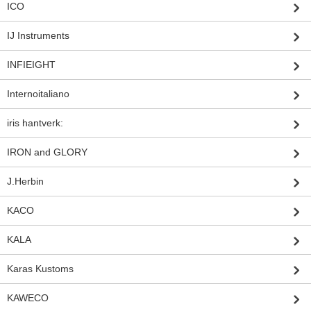
ICO
IJ Instruments
INFIEIGHT
Internoitaliano
iris hantverk:
IRON and GLORY
J.Herbin
KACO
KALA
Karas Kustoms
KAWECO