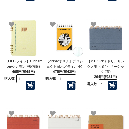
【LIFE/ライフ】Cinnam
【okina/オキナ】プロジ
【MIDORI/ミドリ】リン
on/シナモン(A6/方眼)
ェクト耐水メモ B7 (小)
グメモ ＜B7＞ ベーシッ
495円(税45円)
475円(税43円)
ク (青)
264円(税24円)
購入数
購入数
購入数