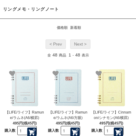
リングメモ・リングノート
価格順
新着順
< Prev
Next >
48
1
48
全
商品
-
表示
【LIFE/ライフ】Ramun
【LIFE/ライフ】Ramun
【LIFE/ライフ】Cinnam
e/ラムネ(A6/横罫)
e/ラムネ(A6/方眼)
on/シナモン(A6/横罫)
495円(税45円)
495円(税45円)
495円(税45円)
購入数
購入数
購入数