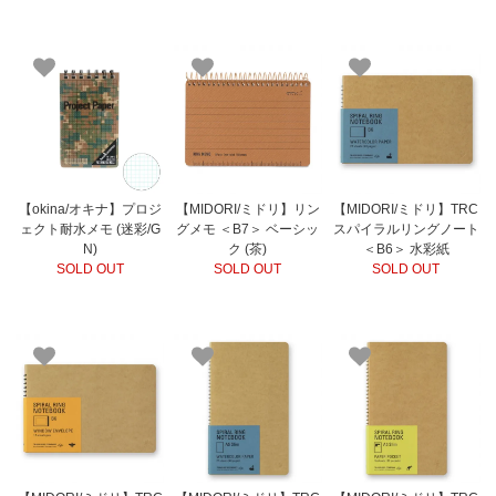
【okina/オキナ】プロジ
【MIDORI/ミドリ】リン
【MIDORI/ミドリ】TRC
ェクト耐水メモ (迷彩/G
グメモ ＜B7＞ ベーシッ
スパイラルリングノート
N)
ク (茶)
＜B6＞ 水彩紙
SOLD OUT
SOLD OUT
SOLD OUT