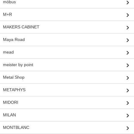
möbus
M+R
MAKERS CABINET
Maya Road
mead
meister by point
Metal Shop
METAPHYS
MIDORI
MILAN
MONTBLANC