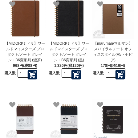
【MIDORI/ミドリ】ワー
【MIDORI/ミドリ】ワー
【maruman/マルマン】
ルドマイスターズ プロ
ルドマイスターズ プロ
スパイラルノート オフ
ダクト/ノート グレイ
ダクト/ノート グレイ
ィススタイル(A5・セピ
ン・B6変形判 (濃茶)
ン・B6変形判 (黒)
ア)
968円(税88円)
1,320円(税120円)
178円(税16円)
購入数
購入数
購入数