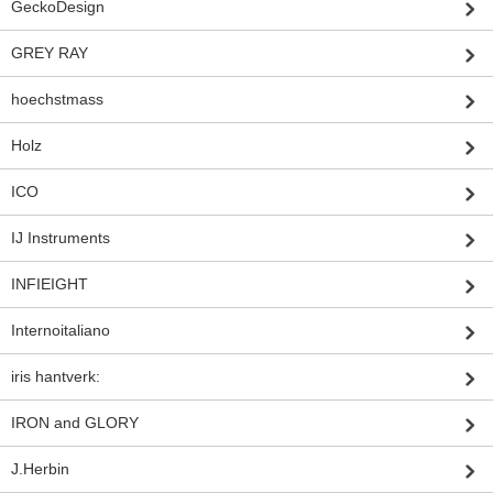
GeckoDesign
GREY RAY
hoechstmass
Holz
ICO
IJ Instruments
INFIEIGHT
Internoitaliano
iris hantverk:
IRON and GLORY
J.Herbin