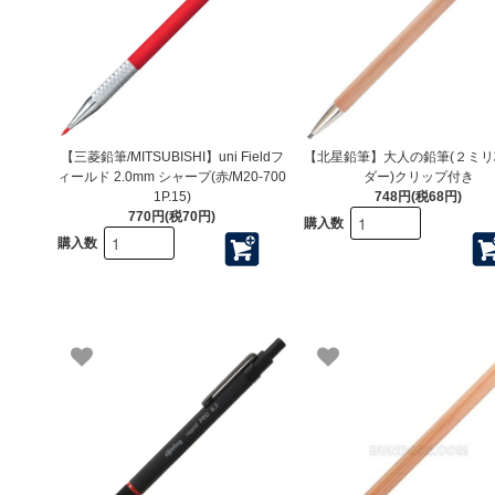
【三菱鉛筆/MITSUBISHI】uni Fieldフ
【北星鉛筆】大人の鉛筆(２ミ
ィールド 2.0mm シャープ(赤/M20-700
ダー)クリップ付き
1P.15)
748円(税68円)
770円(税70円)
購入数
購入数