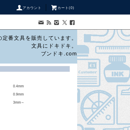
アカウント
カート(
0
)
の定番文具を販売しています。
文具にドキドキ。
ブンドキ.com
0.4mm
0.9mm
3mm～