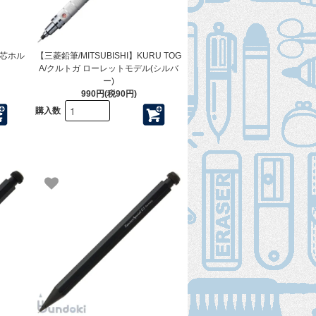
リ芯ホル
【三菱鉛筆/MITSUBISHI】KURU TOG
A/クルトガ ローレットモデル(シルバ
ー)
990円(税90円)
購入数