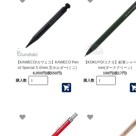
【KAWECO/カヴェコ】KAWECO Pen
【KOKUYO/コクヨ】鉛筆シャープ
cil Special S /2mm 芯ホルダー(ミニ)
mm(ダークグリーン)
6,050円(税550円)
188円(税17円)
購入数
購入数