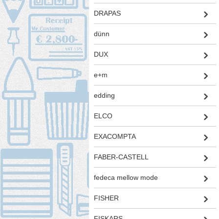
DRAPAS
dünn
DUX
e+m
edding
ELCO
EXACOMPTA
FABER-CASTELL
fedeca mellow mode
FISHER
FISKARS