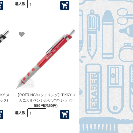
購入数
KY メ
【ROTRING/ロットリング】TIKKY メ
ック)
カニカルペンシル 0.5mm(レッド)
550円(税50円)
購入数