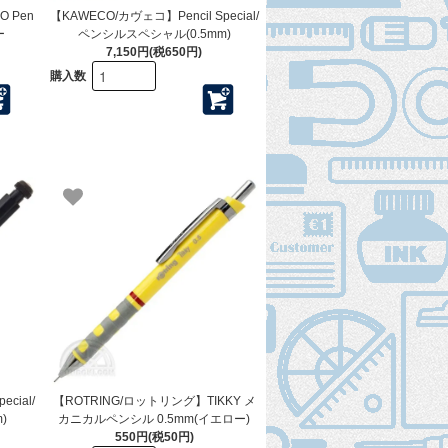
 Pen
【KAWECO/カヴェコ】Pencil Special/
ー
ペンシルスペシャル(0.5mm)
7,150円(税650円)
購入数
cial/
【ROTRING/ロットリング】TIKKY メ
)
カニカルペンシル 0.5mm(イエロー)
550円(税50円)