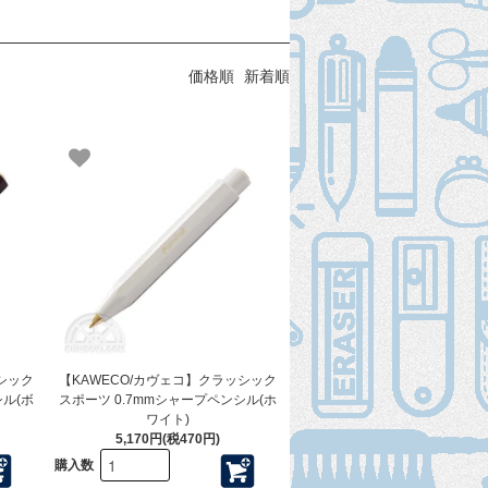
価格順
新着順
シック
【KAWECO/カヴェコ】クラッシック
シル(ボ
スポーツ 0.7mmシャープペンシル(ホ
ワイト)
5,170円(税470円)
購入数