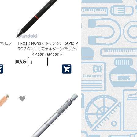
リ芯ホル
【ROTRING/ロットリング】RAPID P
RO 2.0/２ミリ芯ホルダー(ブラック)
4,400円(税400円)
購入数