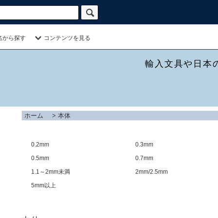
名から探す
コンテンツを見る
輸入文具や日本
ホーム
>
本体
0.2mm
0.3mm
0.5mm
0.7mm
1.1～2mm未満
2mm/2.5mm
5mm以上