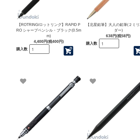
【ROTRING/ロットリング】RAPID P
【北星鉛筆】大人の鉛筆(２ミ
RO シャープペンシル・ブラック(0.5m
ダー)
m)
638円(税58円)
4,400円(税400円)
購入数
購入数