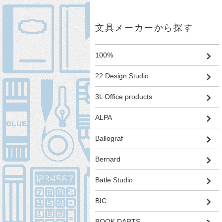
文具メーカーから探す
100%
22 Design Studio
3L Office products
ALPA
Ballograf
Bernard
Batle Studio
BIC
BOOK DARTS