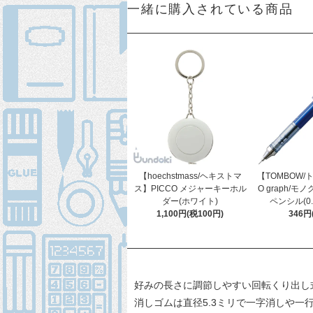
一緒に購入されている商品
【hoechstmass/ヘキストマ
【TOMBOW/
ス】PICCO メジャーキーホル
O graph/
ダー(ホワイト)
ペンシル(0.
1,100円(税100円)
346円
好みの長さに調節しやすい回転くり出し
消しゴムは直径5.3ミリで一字消しや一