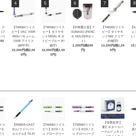
4
5
6
7
8
 ク
【TWSBI/ツイス
【TWSBI/ツイス
【中島重久堂】T
【TWSBI/ツイス
【K
 (フ
ビー】VAC 700R
ビー】ダイヤモ
SUNAGO (PENC
ビー】ダイヤモ
ェコ
ー)
IRIS/バキューム
ンド580AL R ネ
IL HOLDERセッ
ンド580 クリア
L 
250
700R アイリス
イビーブルー (F/
ト)
(F/細字)
(M/中字)
細字)
2,200円(税200
13,200円(税1,20
15
22,000円(税2,00
16,500円(税1,50
円)
0円)
0円)
0円)
【寺西化学工
ツイス
【FABER-CAST
【TWSBI/ツイス
【TWSBI/ツイス
【
業】ギタースパ
ヤモ
ELL/ファーバー
ビー】ECO / エ
ビー】ECO / エ
具/
ークルインキ (ミ
イリ
カステル】TK-FI
コ グローグリー
コ グローパープ
ッ