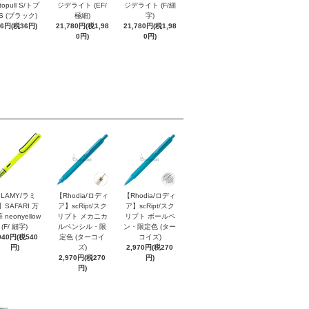
topull S/トプ
ジデライト (EF/
ジデライト (F/細
S (ブラック)
極細)
字)
96円(税36円)
21,780円(税1,98
21,780円(税1,98
0円)
0円)
LAMY/ラミ
【Rhodia/ロディ
【Rhodia/ロディ
】SAFARI 万
ア】scRipt/スク
ア】scRipt/スク
 neonyellow
リプト メカニカ
リプト ボールペ
(F/ 細字)
ルペンシル・限
ン・限定色 (ター
940円(税540
定色 (ターコイ
コイズ)
円)
ズ)
2,970円(税270
2,970円(税270
円)
円)