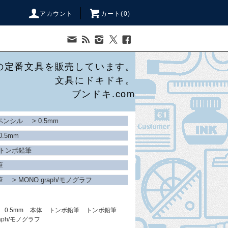
アカウント
カート(
0
)
の定番文具を販売しています。
文具にドキドキ。
ブンドキ.com
ペンシル
>
0.5mm
0.5mm
トンボ鉛筆
筆
筆
>
MONO graph/モノグラフ
0.5mm
本体
トンボ鉛筆
トンボ鉛筆
raph/モノグラフ