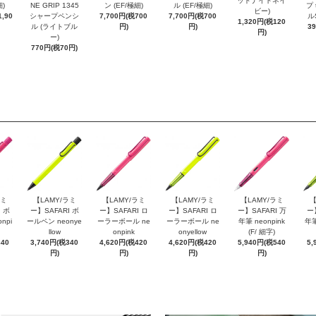
ッドナイトネイ
細)
NE GRIP 1345
ン (EF/極細)
ル (EF/極細)
プ 
ビー)
,90
シャープペンシ
7,700円(税700
7,700円(税700
ル
1,320円(税120
ル (ライトブル
円)
円)
3
円)
ー)
770円(税70円)
ラミ
【LAMY/ラミ
【LAMY/ラミ
【LAMY/ラミ
【LAMY/ラミ
【
 ボ
ー】SAFARI ボ
ー】SAFARI ロ
ー】SAFARI ロ
ー】SAFARI 万
ー
npi
ールペン neonye
ーラーボール ne
ーラーボール ne
年筆 neonpink
年筆
llow
onpink
onyellow
(F/ 細字)
340
3,740円(税340
4,620円(税420
4,620円(税420
5,940円(税540
5,
円)
円)
円)
円)