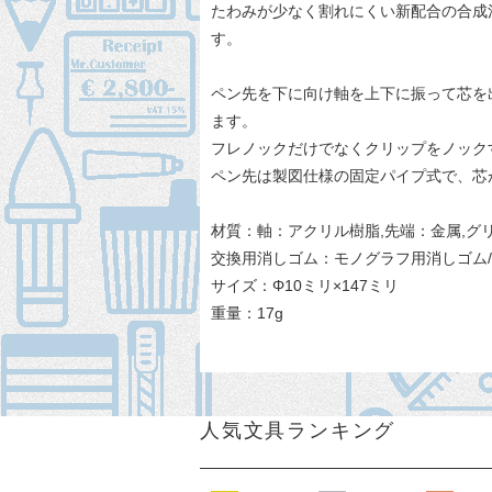
たわみが少なく割れにくい新配合の合成
す。
ペン先を下に向け軸を上下に振って芯を
ます。
フレノックだけでなくクリップをノック
ペン先は製図仕様の固定パイプ式で、芯
材質：軸：アクリル樹脂,先端：金属,グ
交換用消しゴム：
モノグラフ用消しゴム/E
サイズ：Φ10ミリ×147ミリ
重量：17g
人気文具ランキング