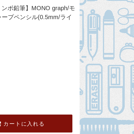
ンボ鉛筆】MONO graph/モ
ープペンシル(0.5mm/ライ
カートに入れる