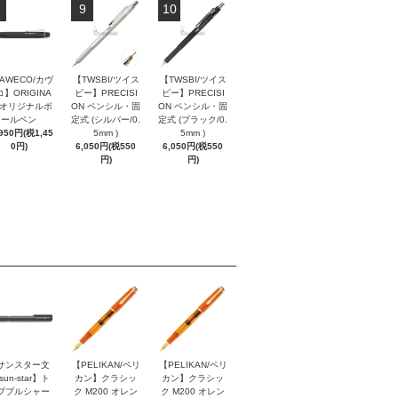
9
10
AWECO/カヴ
【TWSBI/ツイス
【TWSBI/ツイス
】ORIGINA
ビー】PRECISI
ビー】PRECISI
/ オリジナルボ
ON ペンシル・固
ON ペンシル・固
ールペン
定式 (シルバー/0.
定式 (ブラック/0.
,950円(税1,45
5mm )
5mm )
0円)
6,050円(税550
6,050円(税550
円)
円)
サンスター文
【PELIKAN/ペリ
【PELIKAN/ペリ
sun-star】ト
カン】クラシッ
カン】クラシッ
ププルシャー
ク M200 オレン
ク M200 オレン