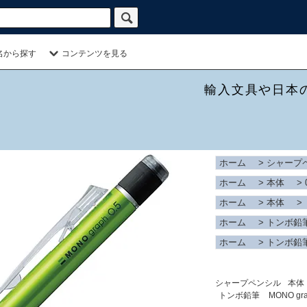
名から探す
コンテンツを見る
輸入文具や日本
ホーム
>
シャープ
ホーム
>
本体
>
ホーム
>
本体
>
ホーム
>
トンボ鉛
ホーム
>
トンボ鉛
シャープペンシル
本体
トンボ鉛筆
MONO g