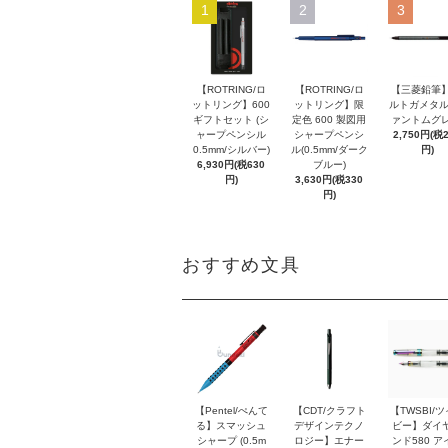
1
2
3
【ROTRING/ロ
【ROTRING/ロ
【三菱鉛筆】
ットリング】600
ットリング】限
ルトガメタル
ギフトセット (シ
定色 600 製図用
ァントムグレ
ャープペンシル
シャープペンシ
2,750円(税
0.5mm/シルバー)
ル(0.5mm/ダーク
円)
6,930円(税630
ブルー)
円)
3,630円(税330
円)
おすすめ文具
【Pentel/ぺんて
【CDT/クラフト
【TWSBI/
る】スマッシュ
デザインテクノ
ビー】ダイ
シャープ (0.5m
ロジー】エナー
ンド580 ア