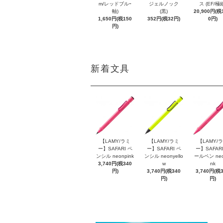
m/レッドブルｰ
ジェルノック
ス (EF/極
軸)
(黒)
20,900円(税1
1,650円(税150
352円(税32円)
0円)
円)
新着文具
【LAMY/ラミ
【LAMY/ラミ
【LAMY/
ー】SAFARI ペ
ー】SAFARI ペ
ー】SAFARI
ンシル neonpink
ンシル neonyello
ールペン neo
3,740円(税340
w
nk
円)
3,740円(税340
3,740円(税
円)
円)