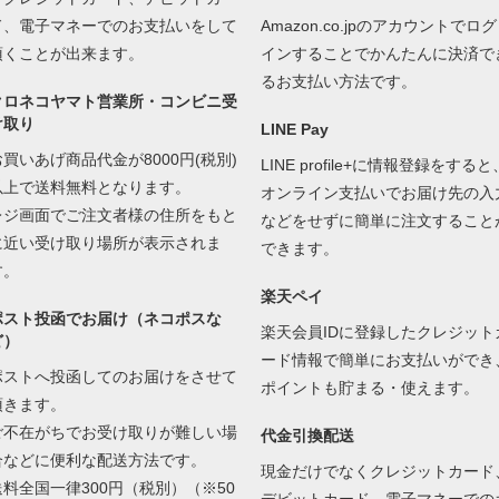
ド、電子マネーでのお支払いをして
Amazon.co.jpのアカウントでログ
頂くことが出来ます。
インすることでかんたんに決済で
るお支払い方法です。
クロネコヤマト営業所・コンビニ受
け取り
LINE Pay
お買いあげ商品代金が8000円(税別)
LINE profile+に情報登録をすると
以上で送料無料となります。
オンライン支払いでお届け先の入
レジ画面でご注文者様の住所をもと
などをせずに簡単に注文すること
に近い受け取り場所が表示されま
できます。
す。
楽天ペイ
ポスト投函でお届け（ネコポスな
楽天会員IDに登録したクレジット
ど）
ード情報で簡単にお支払いができ
ポストへ投函してのお届けをさせて
ポイントも貯まる・使えます。
頂きます。
ご不在がちでお受け取りが難しい場
代金引換配送
合などに便利な配送方法です。
現金だけでなくクレジットカード
送料全国一律300円（税別）（※50