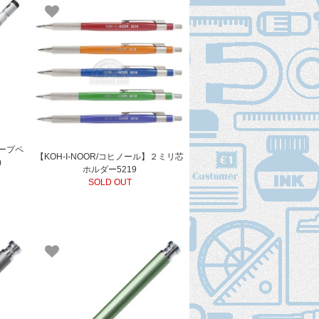
ャープペ
【KOH-I-NOOR/コヒノール】２ミリ芯
)
ホルダー5219
SOLD OUT