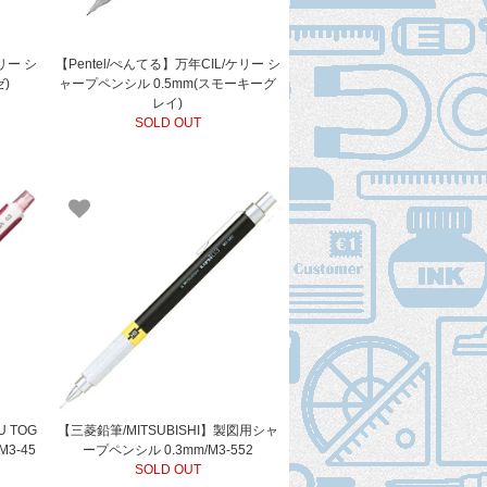
リー シ
【Pentel/ぺんてる】万年CIL/ケリー シ
)
ャープペンシル 0.5mm(スモーキーグ
レイ)
SOLD OUT
U TOG
【三菱鉛筆/MITSUBISHI】製図用シャ
3-45
ープペンシル 0.3mm/M3-552
SOLD OUT