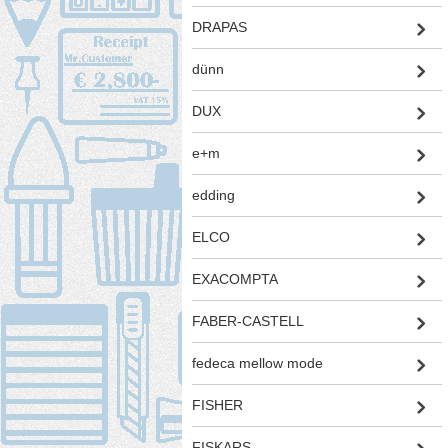
DRAPAS
dünn
DUX
e+m
edding
ELCO
EXACOMPTA
FABER-CASTELL
fedeca mellow mode
FISHER
FISKARS