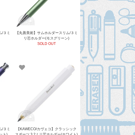
/３ミ
【丸善美術】サムホルダースリム/３ミ
リ芯ホルダー(モスグリーン)
SOLD OUT
/３ミ
【KAWECO/カヴェコ】クラッシック
ット)
スポーツ 3.2ミリ芯ホルダー(ホワイト)