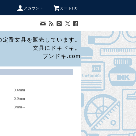
アカウント
カート(
0
)
の定番文具を販売しています。
文具にドキドキ。
ブンドキ.com
0.4mm
0.9mm
3mm～