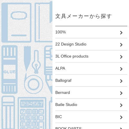
文具メーカーから探す
100%
22 Design Studio
3L Office products
ALPA
Ballograf
Bernard
Batle Studio
BIC
BOOK DARTS