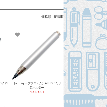
価格順
新着順
S/クロ
【e+m/イープラスエム】ALU 5.5ミリ
芯ホルダー
SOLD OUT