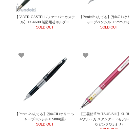
【FABER-CASTELL/ファーバーカステ
【Pentel/ぺんてる】万年CIL/ケ
ル】TK-4600 製図用芯ホルダー
ャープペンシル 0.5mm(ロゼ
SOLD OUT
SOLD OUT
【Pentel/ぺんてる】万年CIL/ケリー シ
【三菱鉛筆/MITSUBISHI】KUR
ャープペンシル 0.5mm(黒)
A/クルトガ スタンダードモデルM
SOLD OUT
0(ピンク/0.3ミリ)