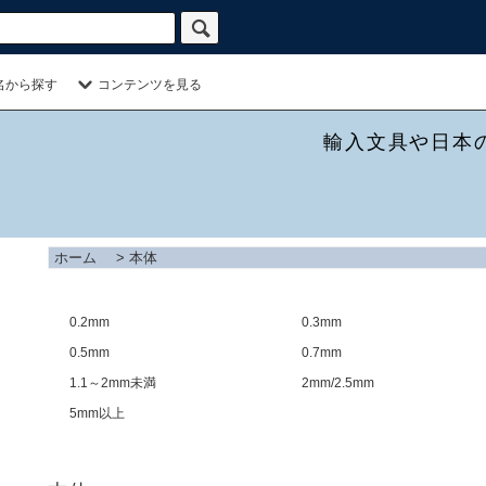
名から探す
コンテンツを見る
輸入文具や日本
ホーム
>
本体
0.2mm
0.3mm
0.5mm
0.7mm
1.1～2mm未満
2mm/2.5mm
5mm以上