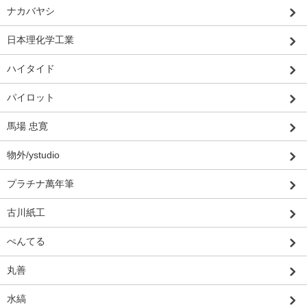
ナカバヤシ
日本理化学工業
ハイタイド
パイロット
馬場 忠寛
物外/ystudio
プラチナ萬年筆
古川紙工
ぺんてる
丸善
水縞