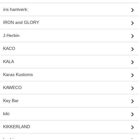
iris hantverk:
IRON and GLORY
J.Herbin
KACO
KALA
Karas Kustoms
KAWECO
Key Bar
kiki
KIKKERLAND