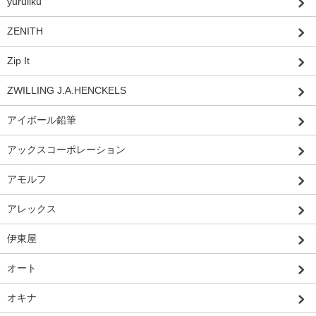
yuruliku
ZENITH
Zip It
ZWILLING J.A.HENCKELS
アイボール鉛筆
アックスコーポレーション
アモルフ
アレックス
伊東屋
オート
オキナ