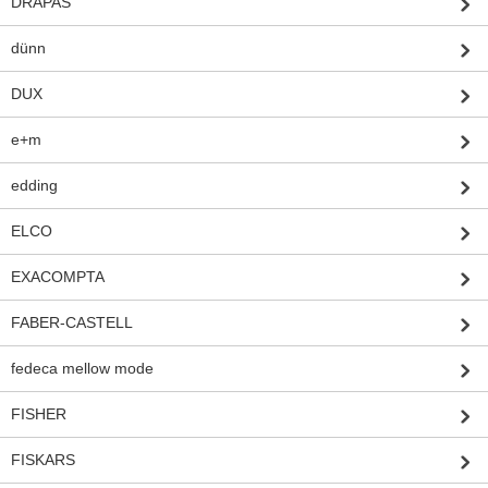
DRAPAS
dünn
DUX
e+m
edding
ELCO
EXACOMPTA
FABER-CASTELL
fedeca mellow mode
FISHER
FISKARS