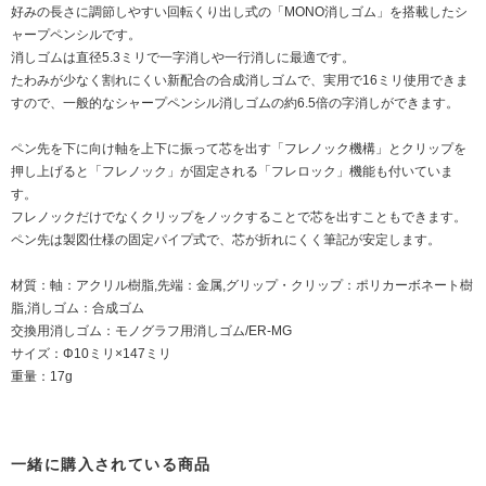
好みの長さに調節しやすい回転くり出し式の「MONO消しゴム」を搭載したシ
ャープペンシルです。
消しゴムは直径5.3ミリで一字消しや一行消しに最適です。
たわみが少なく割れにくい新配合の合成消しゴムで、実用で16ミリ使用できま
すので、一般的なシャープペンシル消しゴムの約6.5倍の字消しができます。
ペン先を下に向け軸を上下に振って芯を出す「フレノック機構」とクリップを
押し上げると「フレノック」が固定される「フレロック」機能も付いていま
す。
フレノックだけでなくクリップをノックすることで芯を出すこともできます。
ペン先は製図仕様の固定パイプ式で、芯が折れにくく筆記が安定します。
材質：軸：アクリル樹脂,先端：金属,グリップ・クリップ：ポリカーボネート樹
脂,消しゴム：合成ゴム
交換用消しゴム：
モノグラフ用消しゴム/ER-MG
サイズ：Φ10ミリ×147ミリ
重量：17g
一緒に購入されている商品