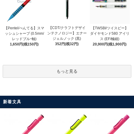
【CDT/クラフトデザイ
【Pentel/ぺんてる】スマ
【TWSBI/ツイスビー】
ンテクノロジー】エナー
ッシュシャープ (0.5mm/
ダイヤモンド580 アイリ
ジェルノック (黒)
レッドブルｰ軸)
ス (EF/極細)
352円(税32円)
1,650円(税150円)
20,900円(税1,900円)
もっと見る
新着文具