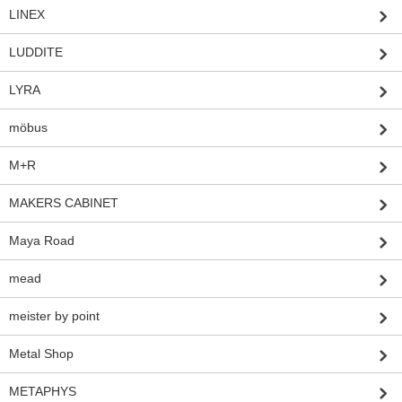
LINEX
LUDDITE
LYRA
möbus
M+R
MAKERS CABINET
Maya Road
mead
meister by point
Metal Shop
METAPHYS