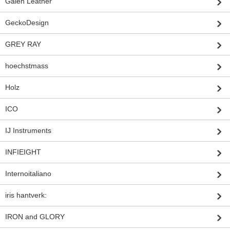
Galen Leather
GeckoDesign
GREY RAY
hoechstmass
Holz
ICO
IJ Instruments
INFIEIGHT
Internoitaliano
iris hantverk:
IRON and GLORY