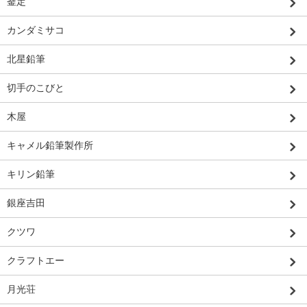
釜定
カンダミサコ
北星鉛筆
切手のこびと
木屋
キャメル鉛筆製作所
キリン鉛筆
銀座吉田
クツワ
クラフトエー
月光荘