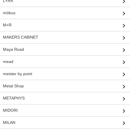
LYRA
möbus
M+R
MAKERS CABINET
Maya Road
mead
meister by point
Metal Shop
METAPHYS
MIDORI
MILAN