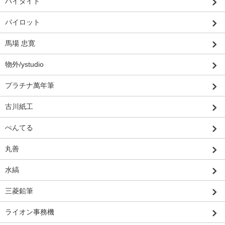
ハイタイド
パイロット
馬場 忠寛
物外/ystudio
プラチナ萬年筆
古川紙工
ぺんてる
丸善
水縞
三菱鉛筆
ライオン事務機