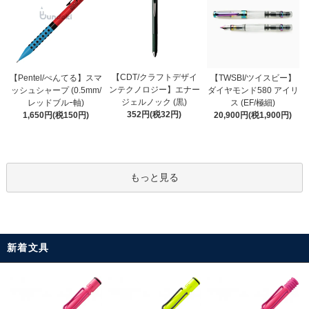
【CDT/クラフトデザイ
【Pentel/ぺんてる】スマ
【TWSBI/ツイスビー】
ンテクノロジー】エナー
ッシュシャープ (0.5mm/
ダイヤモンド580 アイリ
ジェルノック (黒)
レッドブルｰ軸)
ス (EF/極細)
352円(税32円)
1,650円(税150円)
20,900円(税1,900円)
もっと見る
新着文具