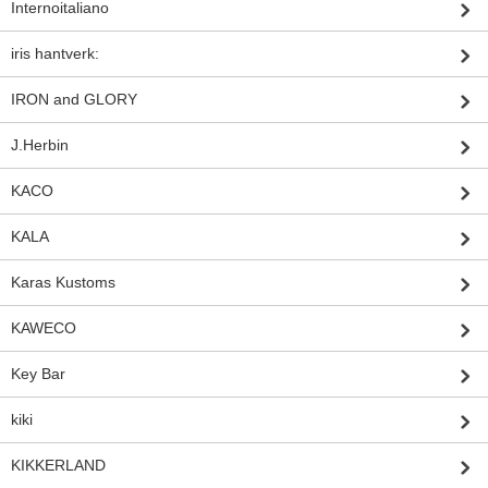
Internoitaliano
iris hantverk:
IRON and GLORY
J.Herbin
KACO
KALA
Karas Kustoms
KAWECO
Key Bar
kiki
KIKKERLAND