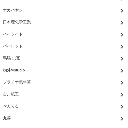
ナカバヤシ
日本理化学工業
ハイタイド
パイロット
馬場 忠寛
物外/ystudio
プラチナ萬年筆
古川紙工
ぺんてる
丸善