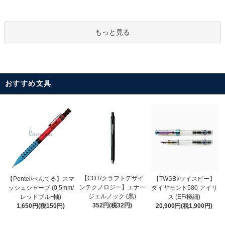
もっと見る
おすすめ文具
【CDT/クラフトデザイ
【Pentel/ぺんてる】スマ
【TWSBI/ツイスビー】
ンテクノロジー】エナー
ッシュシャープ (0.5mm/
ダイヤモンド580 アイリ
ジェルノック (黒)
レッドブルｰ軸)
ス (EF/極細)
352円(税32円)
1,650円(税150円)
20,900円(税1,900円)