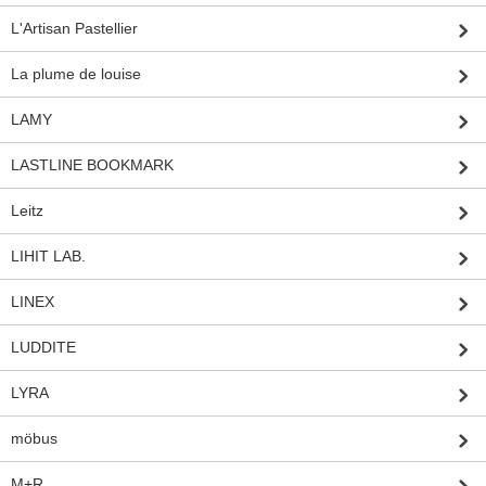
L'Artisan Pastellier
La plume de louise
LAMY
LASTLINE BOOKMARK
Leitz
LIHIT LAB.
LINEX
LUDDITE
LYRA
möbus
M+R