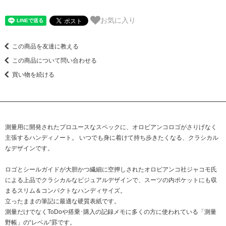
お気に入り
この商品を友達に教える
この商品について問い合わせる
買い物を続ける
測量用に開発されたプロユースなスペックに、オロビアンコロゴがさりげなく
主張するハンディノート。 いつでも身に着けて持ち歩きたくなる、クラシカル
なデザインです。
ロゴとシールガイドが大胆かつ繊細に空押しされたオロビアンコ社ジャコモ氏
による上品でクラシカルなビジュアルデザインで、スーツの内ポケットにも収
まるスリム＆コンパクトなハンディサイズ。
立ったままの筆記に最適な硬質表紙です。
測量だけでなくToDoや搭乗･購入の記録メモに多くの方に使われている「測量
野帳」の“レベル”罫です。