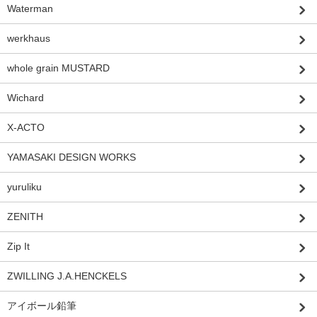
Waterman
werkhaus
whole grain MUSTARD
Wichard
X-ACTO
YAMASAKI DESIGN WORKS
yuruliku
ZENITH
Zip It
ZWILLING J.A.HENCKELS
アイボール鉛筆