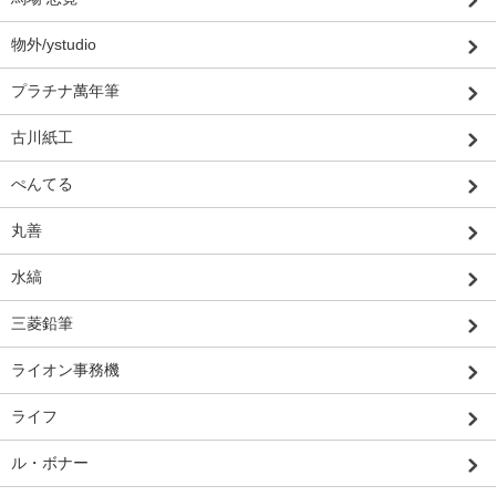
物外/ystudio
プラチナ萬年筆
古川紙工
ぺんてる
丸善
水縞
三菱鉛筆
ライオン事務機
ライフ
ル・ボナー