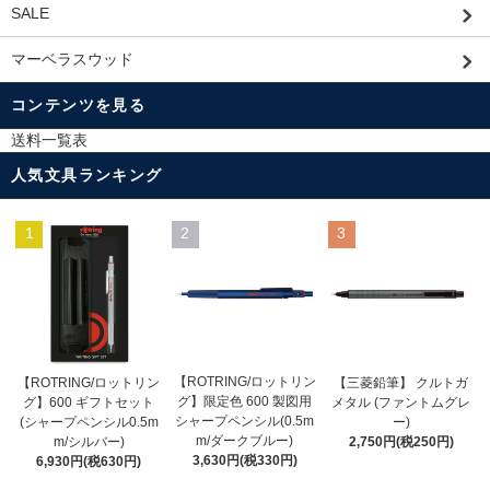
SALE
マーベラスウッド
コンテンツを見る
送料一覧表
人気文具ランキング
1
2
3
【ROTRING/ロットリン
【ROTRING/ロットリン
【三菱鉛筆】 クルトガ
グ】限定色 600 製図用
グ】600 ギフトセット
メタル (ファントムグレ
シャープペンシル(0.5m
(シャープペンシル0.5m
ー)
m/ダークブルー)
m/シルバー)
2,750円(税250円)
3,630円(税330円)
6,930円(税630円)