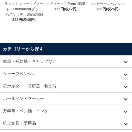
ラムス】フィールドノー
ルドノート】Pencil/鉛筆
en/ガーデンペンシル
ト・Orobianco(ブラッ
132円(税12円)
286円(税26円)
ク/スケッチ・3mm方眼)
528円(税48円)
カテゴリーから探す
鉛筆・補助軸・キャップなど
シャープペンシル
芯ホルダー・芯研器・替え芯
ボールペン・マーカー
万年筆・ペン軸・インク
机上文具・学用品