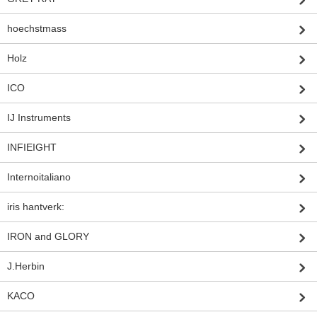
hoechstmass
Holz
ICO
IJ Instruments
INFIEIGHT
Internoitaliano
iris hantverk:
IRON and GLORY
J.Herbin
KACO