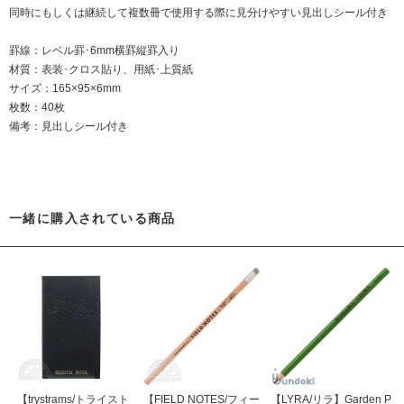
同時にもしくは継続して複数冊で使用する際に見分けやすい見出しシール付き
罫線：レベル罫･6mm横罫縦罫入り
材質：表装･クロス貼り、用紙･上質紙
サイズ：165×95×6mm
枚数：40枚
備考：見出しシール付き
一緒に購入されている商品
【trystrams/トライスト
【FIELD NOTES/フィー
【LYRA/リラ】Garden P