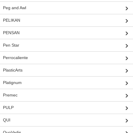
Peg and Awl
PELIKAN
PENSAN
Pen Star
Perrocaliente
PlasticArts
Platignum
Premec
PULP
QUI
QuoVadis