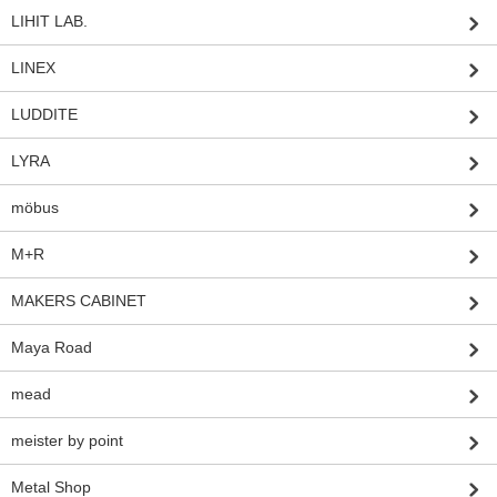
LIHIT LAB.
LINEX
LUDDITE
LYRA
möbus
M+R
MAKERS CABINET
Maya Road
mead
meister by point
Metal Shop