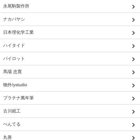
永尾駒製作所
ナカバヤシ
日本理化学工業
ハイタイド
パイロット
馬場 忠寛
物外/ystudio
プラチナ萬年筆
古川紙工
ぺんてる
丸善