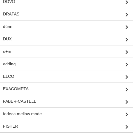
DOVO
DRAPAS
dünn
DUX
e+m
edding
ELCO
EXACOMPTA
FABER-CASTELL
fedeca mellow mode
FISHER