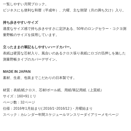
一覧しやすい月間ブロック。
ビジネスにも便利な和暦（平成年）、六曜、主な朔望（月の満ち欠け）入り。
持ち歩きやすいサイズ
適度なサイズ感で持ち歩きやすさに定評ある、50年のロングセラー・コクヨ測
量野帳のサイズを採用しています。
立ったままの筆記もしやすいハードカバー。
表紙は硬質な芯材入り。風合いのあるクロス張り表紙にロゴの箔押しを施した
測量野帳タイプのカバーデザイン。
MADE IN JAPAN
素材、生産、包装までこだわりの日本製です。
材質：表紙/紙クロス、芯材/ボール紙、用紙/筆記用紙（上質紙）
サイズ：160×91ミリ
ページ数：32ページ
仕様：2016年1月始まり( 2016/1~2016/12 )・月曜始まり
スペック：
カレンダー
年間スケジュール
マンスリーダイアリー
メモページ