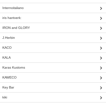
Internoitaliano
iris hantverk:
IRON and GLORY
J.Herbin
KACO
KALA
Karas Kustoms
KAWECO
Key Bar
kiki