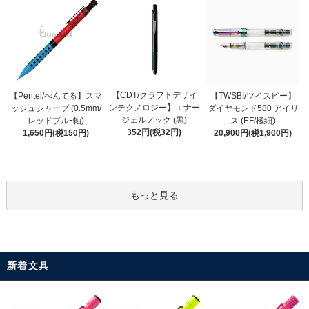
【CDT/クラフトデザイ
【Pentel/ぺんてる】スマ
【TWSBI/ツイスビー】
ンテクノロジー】エナー
ッシュシャープ (0.5mm/
ダイヤモンド580 アイリ
ジェルノック (黒)
レッドブルｰ軸)
ス (EF/極細)
352円(税32円)
1,650円(税150円)
20,900円(税1,900円)
もっと見る
新着文具