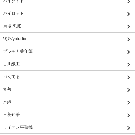
ハイタイド
パイロット
馬場 忠寛
物外/ystudio
プラチナ萬年筆
古川紙工
ぺんてる
丸善
水縞
三菱鉛筆
ライオン事務機