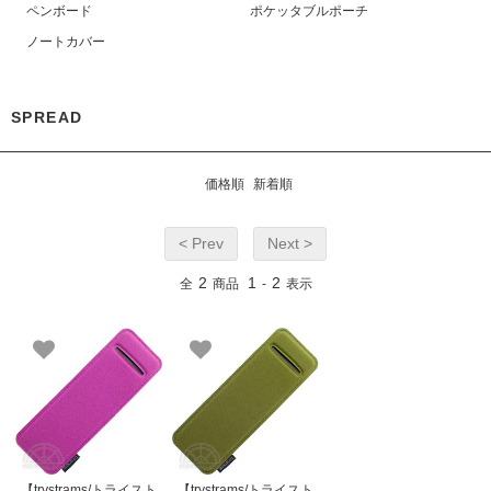
ペンボード
ポケッタブルポーチ
ノートカバー
SPREAD
価格順
新着順
< Prev
Next >
2
1
2
全
商品
-
表示
【trystrams/トライスト
【trystrams/トライスト