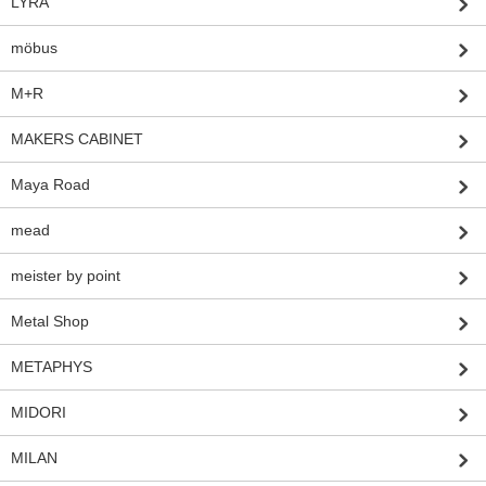
LYRA
möbus
M+R
MAKERS CABINET
Maya Road
mead
meister by point
Metal Shop
METAPHYS
MIDORI
MILAN