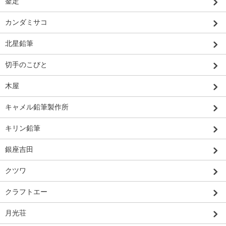
釜定
カンダミサコ
北星鉛筆
切手のこびと
木屋
キャメル鉛筆製作所
キリン鉛筆
銀座吉田
クツワ
クラフトエー
月光荘