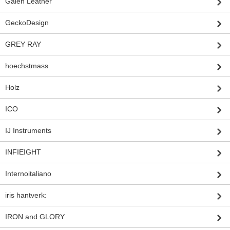
Galen Leather
GeckoDesign
GREY RAY
hoechstmass
Holz
ICO
IJ Instruments
INFIEIGHT
Internoitaliano
iris hantverk:
IRON and GLORY