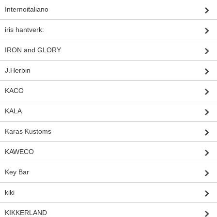
Internoitaliano
iris hantverk:
IRON and GLORY
J.Herbin
KACO
KALA
Karas Kustoms
KAWECO
Key Bar
kiki
KIKKERLAND