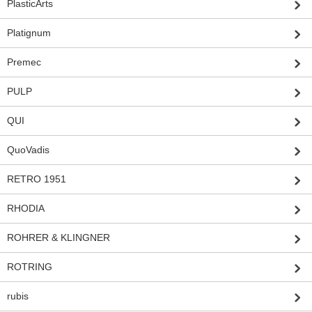
PlasticArts
Platignum
Premec
PULP
QUI
QuoVadis
RETRO 1951
RHODIA
ROHRER & KLINGNER
ROTRING
rubis