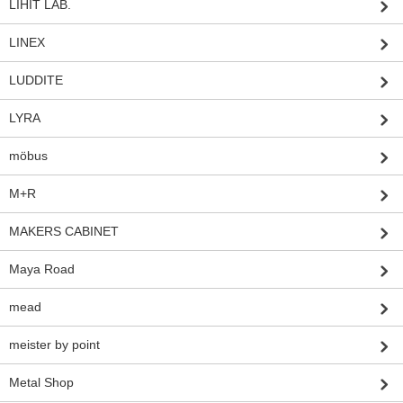
LIHIT LAB.
LINEX
LUDDITE
LYRA
möbus
M+R
MAKERS CABINET
Maya Road
mead
meister by point
Metal Shop