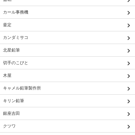
カール事務機
釜定
カンダミサコ
北星鉛筆
切手のこびと
木屋
キャメル鉛筆製作所
キリン鉛筆
銀座吉田
クツワ