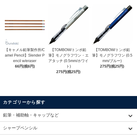
【キャメル鉛筆製作所/C
【TOMBOW/トンボ鉛
【TOMBOW/トンボ鉛
amel Pencil】Slender P
筆】モノグラフワン・エ
筆】モノグラフワン (0.5
encil w/eraser
アタッチ (0.5mm/ホワイ
mm/ブルー)
66円(税6円)
ト)
275円(税25円)
275円(税25円)
カテゴリーから探す
鉛筆・補助軸・キャップなど
シャープペンシル