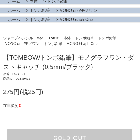
ホーム
>
本体
>
トンボ鉛筆
ホーム
>
トンボ鉛筆
>
MONO one/モノワン
ホーム
>
トンボ鉛筆
>
MONO Graph One
シャープペンシル
本体
0.5mm
本体
トンボ鉛筆
トンボ鉛筆
MONO one/モノワン
トンボ鉛筆
MONO Graph One
【TOMBOW/トンボ鉛筆】モノグラフワン・ダ
ストキャッチ (0.5mm/ブラック)
品番：DCD-121F
商品ID：96339427
275円(税25円)
在庫状況
0
SOLD OUT