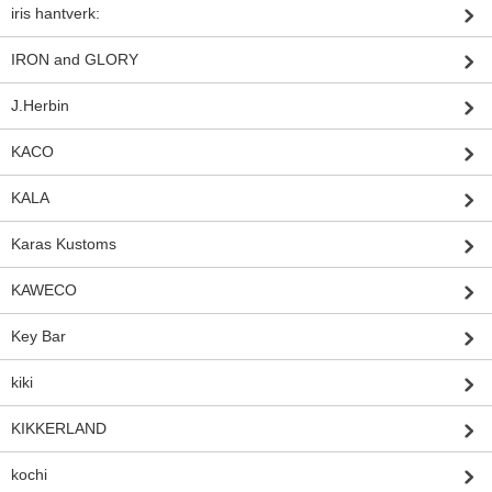
iris hantverk:
IRON and GLORY
J.Herbin
KACO
KALA
Karas Kustoms
KAWECO
Key Bar
kiki
KIKKERLAND
kochi