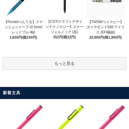
【CDT/クラフトデザイ
【Pentel/ぺんてる】スマ
【TWSBI/ツイスビー】
ンテクノロジー】エナー
ッシュシャープ (0.5mm/
ダイヤモンド580 アイリ
ジェルノック (黒)
レッドブルｰ軸)
ス (EF/極細)
352円(税32円)
1,650円(税150円)
20,900円(税1,900円)
もっと見る
新着文具