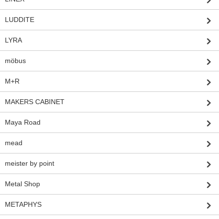
LUDDITE
LYRA
möbus
M+R
MAKERS CABINET
Maya Road
mead
meister by point
Metal Shop
METAPHYS