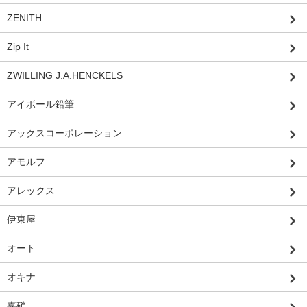
ZENITH
Zip It
ZWILLING J.A.HENCKELS
アイボール鉛筆
アックスコーポレーション
アモルフ
アレックス
伊東屋
オート
オキナ
嘉硝