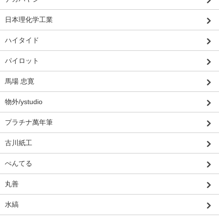
日本理化学工業
ハイタイド
パイロット
馬場 忠寛
物外/ystudio
プラチナ萬年筆
古川紙工
ぺんてる
丸善
水縞