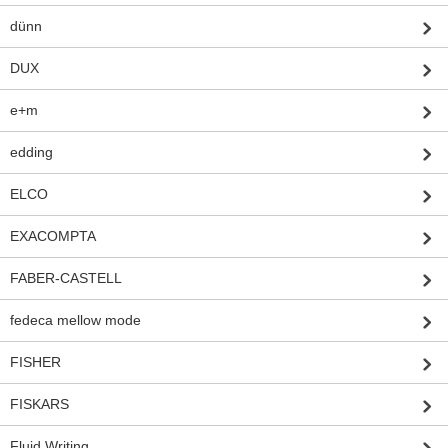
dünn
DUX
e+m
edding
ELCO
EXACOMPTA
FABER-CASTELL
fedeca mellow mode
FISHER
FISKARS
Fluid Writing