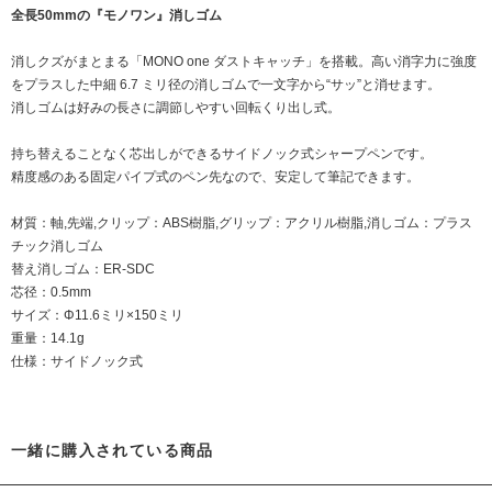
全長50mmの『モノワン』消しゴム
消しクズがまとまる「MONO one ダストキャッチ」を搭載。高い消字力に強度
をプラスした中細 6.7 ミリ径の消しゴムで一文字から“サッ”と消せます。
消しゴムは好みの長さに調節しやすい回転くり出し式。
持ち替えることなく芯出しができるサイドノック式シャープペンです。
精度感のある固定パイプ式のペン先なので、安定して筆記できます。
材質：軸,先端,クリップ：ABS樹脂,グリップ：アクリル樹脂,消しゴム：プラス
チック消しゴム
替え消しゴム：ER-SDC
芯径：0.5mm
サイズ：Φ11.6ミリ×150ミリ
重量：14.1g
仕様：サイドノック式
一緒に購入されている商品