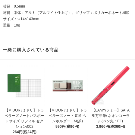
芯径：0.5mm
材質：本体：アルミ（アルマイト仕上げ）、グリップ：ポリカーボネート樹脂
サイズ：Φ14×143mm
重量：10g
一緒に購入されている商品
【MIDORI/ミドリ】トラ
【MIDORI/ミドリ】トラ
【LAMY/ラミー】SAFA
ベラーズノートパスポー
ベラーズノート 016 ペ
RI万年筆/ ネオンコーラ
トサイズ リフィル セク
ンホルダー・M(茶)
ル(ペン先：EF)
ション/002
990円(税90円)
3,960円(税360円)
264円(税24円)