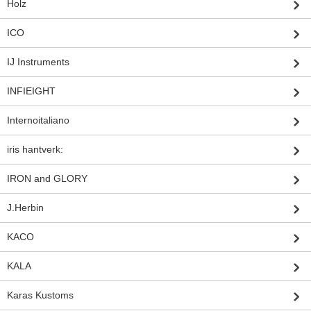
Holz
ICO
IJ Instruments
INFIEIGHT
Internoitaliano
iris hantverk:
IRON and GLORY
J.Herbin
KACO
KALA
Karas Kustoms