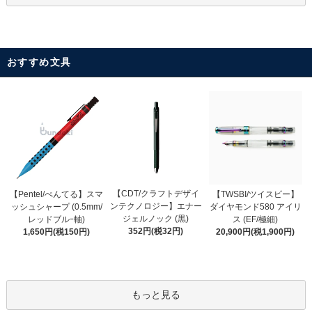
おすすめ文具
【CDT/クラフトデザイ
【Pentel/ぺんてる】スマ
【TWSBI/ツイスビー】
ンテクノロジー】エナー
ッシュシャープ (0.5mm/
ダイヤモンド580 アイリ
ジェルノック (黒)
レッドブルｰ軸)
ス (EF/極細)
352円(税32円)
1,650円(税150円)
20,900円(税1,900円)
もっと見る