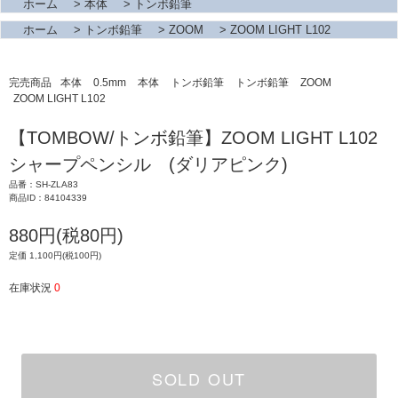
ホーム
>
本体
>
トンボ鉛筆
ホーム
>
トンボ鉛筆
>
ZOOM
>
ZOOM LIGHT L102
完売商品
本体
0.5mm
本体
トンボ鉛筆
トンボ鉛筆
ZOOM
ZOOM LIGHT L102
【TOMBOW/トンボ鉛筆】ZOOM LIGHT L102
シャープペンシル (ダリアピンク)
品番：SH-ZLA83
商品ID：84104339
880円(税80円)
定価 1,100円(税100円)
在庫状況
0
SOLD OUT