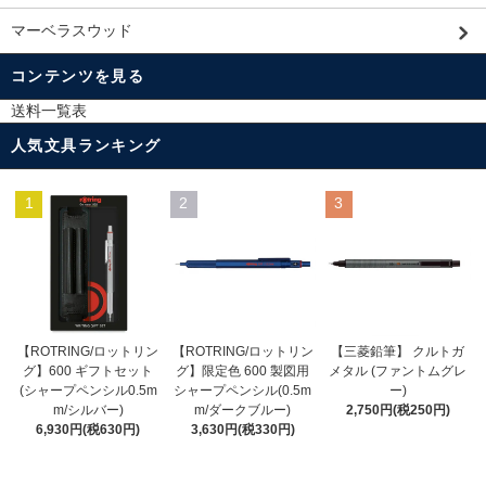
マーベラスウッド
コンテンツを見る
送料一覧表
人気文具ランキング
1
2
3
【ROTRING/ロットリン
【ROTRING/ロットリン
【三菱鉛筆】 クルトガ
グ】限定色 600 製図用
グ】600 ギフトセット
メタル (ファントムグレ
シャープペンシル(0.5m
(シャープペンシル0.5m
ー)
m/ダークブルー)
m/シルバー)
2,750円(税250円)
3,630円(税330円)
6,930円(税630円)