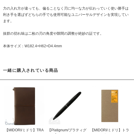
力の入れ方が違っても、偏ることなく刃に均一な力が伝わっていく使い勝手は
利き手を選ばずどちらの手でも使用可能なユニバーサルデザインを実現してい
ます。
抜群の切れ味は二枚の刃の角度や隙間の調整が絶妙の証です。
本体サイズ：W182.4×H62×D4.4mm
一緒に購入されている商品
【MIDORI/ミドリ】TRA
【Platignum/プラティグ
【MIDORI/ミドリ】トラ