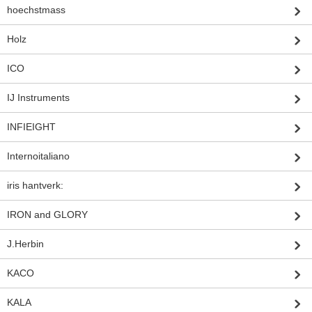
hoechstmass
Holz
ICO
IJ Instruments
INFIEIGHT
Internoitaliano
iris hantverk:
IRON and GLORY
J.Herbin
KACO
KALA