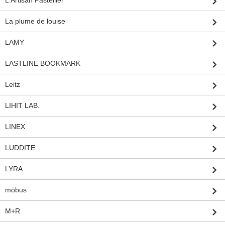
L'Artisan Pastellier
La plume de louise
LAMY
LASTLINE BOOKMARK
Leitz
LIHIT LAB.
LINEX
LUDDITE
LYRA
möbus
M+R