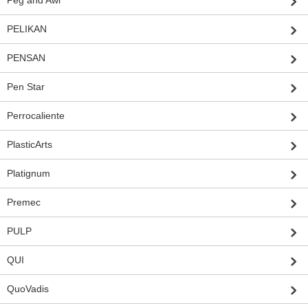
Peg and Awl
PELIKAN
PENSAN
Pen Star
Perrocaliente
PlasticArts
Platignum
Premec
PULP
QUI
QuoVadis