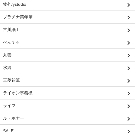
物外/ystudio
プラチナ萬年筆
古川紙工
ぺんてる
丸善
水縞
三菱鉛筆
ライオン事務機
ライフ
ル・ボナー
SALE