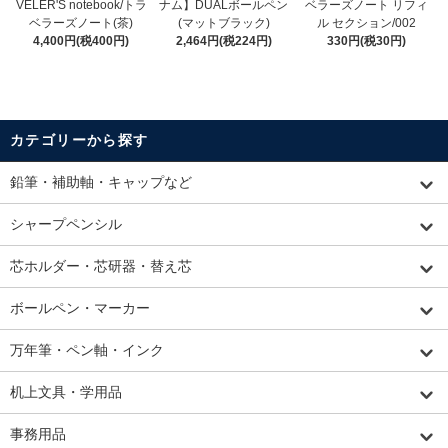
VELER'S notebook/トラ
ナム】DUALボールペン
ベラーズノート リフィ
ベラーズノート(茶)
(マットブラック)
ル セクション/002
4,400円(税400円)
2,464円(税224円)
330円(税30円)
カテゴリーから探す
鉛筆・補助軸・キャップなど
シャープペンシル
芯ホルダー・芯研器・替え芯
ボールペン・マーカー
万年筆・ペン軸・インク
机上文具・学用品
事務用品