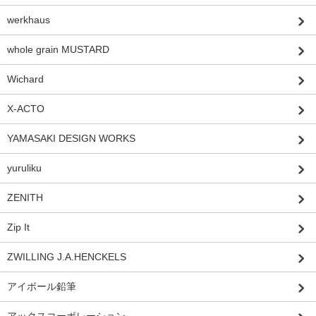
werkhaus
whole grain MUSTARD
Wichard
X-ACTO
YAMASAKI DESIGN WORKS
yuruliku
ZENITH
Zip It
ZWILLING J.A.HENCKELS
アイボール鉛筆