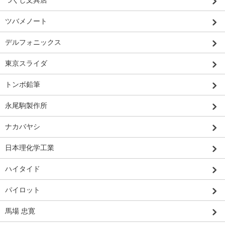
つくし文具店
ツバメノート
デルフォニックス
東京スライダ
トンボ鉛筆
永尾駒製作所
ナカバヤシ
日本理化学工業
ハイタイド
パイロット
馬場 忠寛