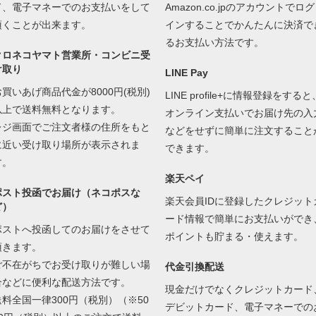
ド、電子マネーでのお支払いをして
Amazon.co.jpのアカウントでログ
頂くことが出来ます。
インすることでかんたんに決済で
るお支払い方法です。
クロネコヤマト営業所・コンビニ受
け取り
LINE Pay
お買いあげ商品代金が8000円(税別)
LINE profile+に情報登録をすると
以上で送料無料となります。
オンライン支払いでお届け先の入
レジ画面でご注文者様の住所をもと
などをせずに簡単に注文すること
に近い受け取り場所が表示されま
できます。
す。
楽天ペイ
ポスト投函でお届け（ネコポスな
楽天会員IDに登録したクレジット
ど）
ード情報で簡単にお支払いができ
ポストへ投函してのお届けをさせて
ポイントも貯まる・使えます。
頂きます。
ご不在がちでお受け取りが難しい場
代金引換配送
合などに便利な配送方法です。
現金だけでなくクレジットカード
送料全国一律300円（税別）（※50
デビットカード、電子マネーでの