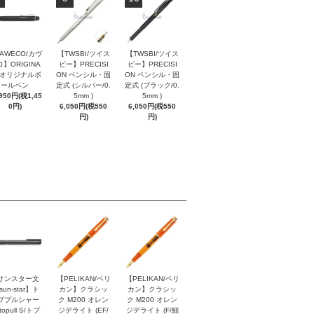
AWECO/カヴ
【TWSBI/ツイス
【TWSBI/ツイス
】ORIGINA
ビー】PRECISI
ビー】PRECISI
/ オリジナルボ
ON ペンシル・固
ON ペンシル・固
ールペン
定式 (シルバー/0.
定式 (ブラック/0.
,950円(税1,45
5mm )
5mm )
0円)
6,050円(税550
6,050円(税550
円)
円)
サンスター文
【PELIKAN/ペリ
【PELIKAN/ペリ
sun-star】ト
カン】クラシッ
カン】クラシッ
ププルシャー
ク M200 オレン
ク M200 オレン
topull S/トプ
ジデライト (EF/
ジデライト (F/細