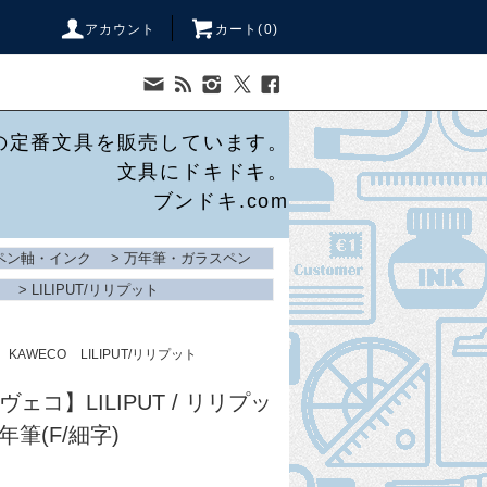
アカウント
カート(
0
)
の定番文具を販売しています。
文具にドキドキ。
ブンドキ.com
ペン軸・インク
>
万年筆・ガラスペン
>
LILIPUT/リリプット
KAWECO
LILIPUT/リリプット
ヴェコ】LILIPUT / リリプッ
年筆(F/細字)