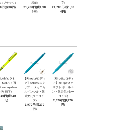
S (ブラック)
極細)
字)
96円(税36円)
21,780円(税1,98
21,780円(税1,98
0円)
0円)
LAMY/ラミ
【Rhodia/ロディ
【Rhodia/ロディ
】SAFARI 万
ア】scRipt/スク
ア】scRipt/スク
 neonyellow
リプト メカニカ
リプト ボールペ
(F/ 細字)
ルペンシル・限
ン・限定色 (ター
940円(税540
定色 (ターコイ
コイズ)
円)
ズ)
2,970円(税270
2,970円(税270
円)
円)