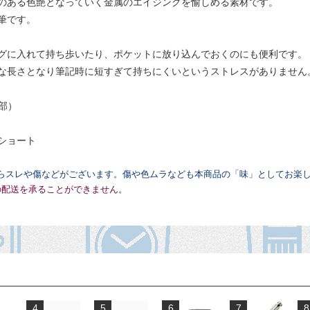
のある色艶となっていく金属のエイジングを愉しめる素材です。
筆です。
グに入れて持ち歩いたり、ポケットに放り込んでおくのにも便利です。
な長さとなり筆記時に短すぎて持ちにくいというストレスがありません
大部）
ショート
らスレや傷などがございます。傷や色ムラなども本商品の「味」としてお楽
の配送を承ることができません。
4
5
6
7
8