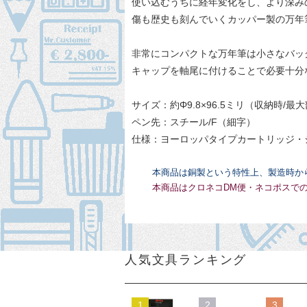
使い込むうちに経年変化をし、より深み
傷も歴史も刻んでいくカッパー製の万年
非常にコンパクトな万年筆は小さなバッ
キャップを軸尾に付けることで必要十分
サイズ：約Φ9.8×96.5ミリ（収納時/最
ペン先：スチール/F（細字）
仕様：ヨーロッパタイプカートリッジ・
本商品は銅製という特性上、製造時か
本商品はクロネコDM便・ネコポスで
人気文具ランキング
1
2
3