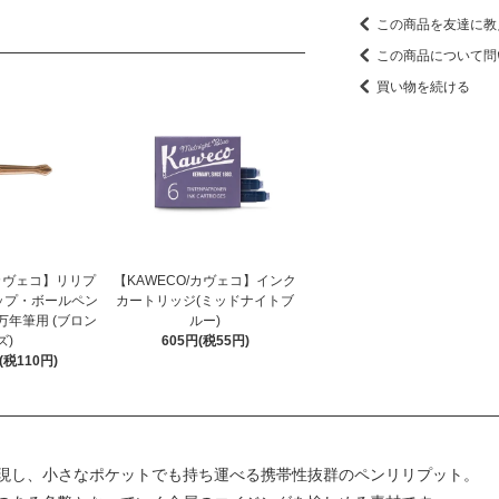
この商品を友達に教
この商品について問
買い物を続ける
/カヴェコ】リリプ
【KAWECO/カヴェコ】インク
ップ・ボールペン
カートリッジ(ミッドナイトブ
/万年筆用 (ブロン
ルー)
ズ)
605円(税55円)
円(税110円)
現し、小さなポケットでも持ち運べる携帯性抜群のペンリリプット。