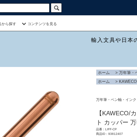
名から探す
コンテンツを見る
輸入文具や日本
ホーム
>
万年筆・
ホーム
>
KAWECO
万年筆・ペン軸・インク
【KAWECO/カ
ト カッパー 万
品番：LIFF-CP
商品ID：93812407