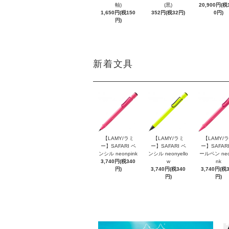
軸)
(黒)
20,900円(税1
1,650円(税150
352円(税32円)
0円)
円)
新着文具
【LAMY/ラミ
【LAMY/ラミ
【LAMY/
ー】SAFARI ペ
ー】SAFARI ペ
ー】SAFARI
ンシル neonpink
ンシル neonyello
ールペン neo
3,740円(税340
w
nk
円)
3,740円(税340
3,740円(税
円)
円)