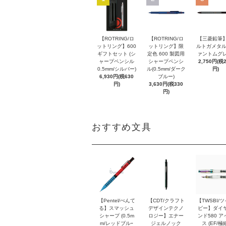
【ROTRING/ロ
【ROTRING/ロ
【三菱鉛筆】
ットリング】600
ットリング】限
ルトガメタル
ギフトセット (シ
定色 600 製図用
ァントムグレ
ャープペンシル
シャープペンシ
2,750円(税
0.5mm/シルバー)
ル(0.5mm/ダーク
円)
6,930円(税630
ブルー)
円)
3,630円(税330
円)
おすすめ文具
【Pentel/ぺんて
【CDT/クラフト
【TWSBI/
る】スマッシュ
デザインテクノ
ビー】ダイ
シャープ (0.5m
ロジー】エナー
ンド580 ア
m/レッドブルｰ
ジェルノック
ス (EF/極