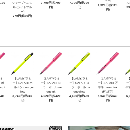
ビー)
,90
シャープペンシ
7,700円(税700
7,700円(税700
ル
1,320円(税120
ル (ライトブル
円)
円)
3
円)
ー)
770円(税70円)
ラミ
【LAMY/ラミ
【LAMY/ラミ
【LAMY/ラミ
【LAMY/ラミ
【
 ボ
ー】SAFARI ボ
ー】SAFARI ロ
ー】SAFARI ロ
ー】SAFARI 万
ー
npi
ールペン neonye
ーラーボール ne
ーラーボール ne
年筆 neonpink
年筆
llow
onpink
onyellow
(F/ 細字)
340
3,740円(税340
4,620円(税420
4,620円(税420
5,940円(税540
5,
円)
円)
円)
円)