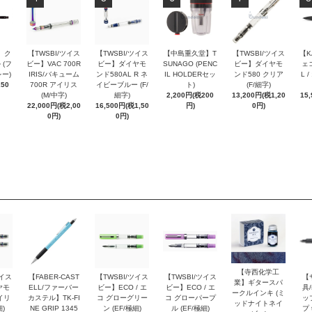
 ク
【TWSBI/ツイス
【TWSBI/ツイス
【中島重久堂】T
【TWSBI/ツイス
【K
 (フ
ビー】VAC 700R
ビー】ダイヤモ
SUNAGO (PENC
ビー】ダイヤモ
ェコ
ー)
IRIS/バキューム
ンド580AL R ネ
IL HOLDERセッ
ンド580 クリア
L 
250
700R アイリス
イビーブルー (F/
ト)
(F/細字)
(M/中字)
細字)
2,200円(税200
13,200円(税1,20
15
22,000円(税2,00
16,500円(税1,50
円)
0円)
0円)
0円)
【寺西化学工
ツイス
【FABER-CAST
【TWSBI/ツイス
【TWSBI/ツイス
【
業】ギタースパ
ヤモ
ELL/ファーバー
ビー】ECO / エ
ビー】ECO / エ
具/
ークルインキ (ミ
イリ
カステル】TK-FI
コ グローグリー
コ グローパープ
ッ
ッドナイトネイ
細)
NE GRIP 1345
ン (EF/極細)
ル (EF/極細)
プ 