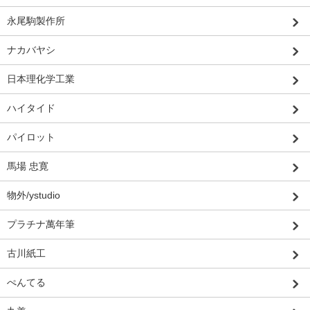
永尾駒製作所
ナカバヤシ
日本理化学工業
ハイタイド
パイロット
馬場 忠寛
物外/ystudio
プラチナ萬年筆
古川紙工
ぺんてる