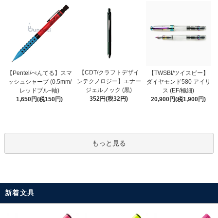
【CDT/クラフトデザイ
【Pentel/ぺんてる】スマ
【TWSBI/ツイスビー】
ンテクノロジー】エナー
ッシュシャープ (0.5mm/
ダイヤモンド580 アイリ
ジェルノック (黒)
レッドブルｰ軸)
ス (EF/極細)
352円(税32円)
1,650円(税150円)
20,900円(税1,900円)
もっと見る
新着文具