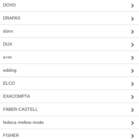
DOVO
DRAPAS
dünn
DUX
e+m
edding
ELCO
EXACOMPTA
FABER-CASTELL
fedeca mellow mode
FISHER