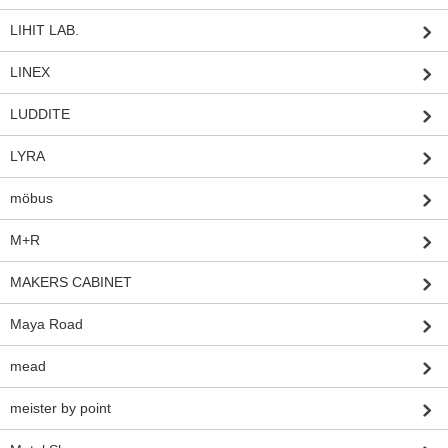
LIHIT LAB.
LINEX
LUDDITE
LYRA
möbus
M+R
MAKERS CABINET
Maya Road
mead
meister by point