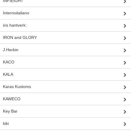
INFIEIGHT
Internoitaliano
iris hantverk:
IRON and GLORY
J.Herbin
KACO
KALA
Karas Kustoms
KAWECO
Key Bar
kiki