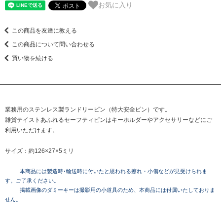
お気に入り
この商品を友達に教える
この商品について問い合わせる
買い物を続ける
業務用のステンレス製ランドリーピン（特大安全ピン）です。
雑貨テイストあふれるセーフティピンはキーホルダーやアクセサリーなどにご
利用いただけます。
サイズ：約126×27×5ミリ
本商品には製造時･輸送時に付いたと思われる擦れ・小傷などが見受けられま
す。ご了承ください。
掲載画像のダミーキーは撮影用の小道具のため、本商品には付属いたしておりま
せん。