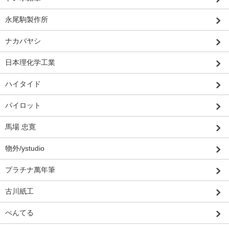
永尾駒製作所
ナカバヤシ
日本理化学工業
ハイタイド
パイロット
馬場 忠寛
物外/ystudio
プラチナ萬年筆
古川紙工
ぺんてる