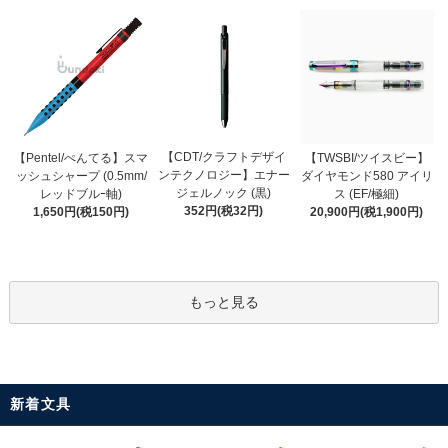
【CDT/クラフトデザイ
【Pentel/ぺんてる】スマ
【TWSBI/ツイスビー】
ンテクノロジー】エナー
ッシュシャープ (0.5mm/
ダイヤモンド580 アイリ
ジェルノック (黒)
レッドブルｰ軸)
ス (EF/極細)
352円(税32円)
1,650円(税150円)
20,900円(税1,900円)
もっと見る
新着文具