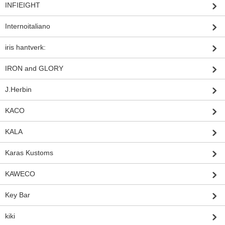
INFIEIGHT
Internoitaliano
iris hantverk:
IRON and GLORY
J.Herbin
KACO
KALA
Karas Kustoms
KAWECO
Key Bar
kiki