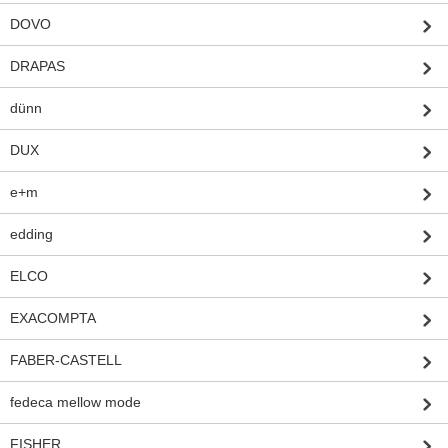
DOVO
DRAPAS
dünn
DUX
e+m
edding
ELCO
EXACOMPTA
FABER-CASTELL
fedeca mellow mode
FISHER