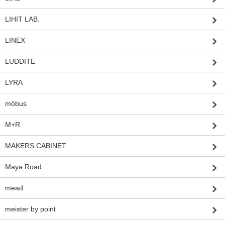
LIHIT LAB.
LINEX
LUDDITE
LYRA
möbus
M+R
MAKERS CABINET
Maya Road
mead
meister by point