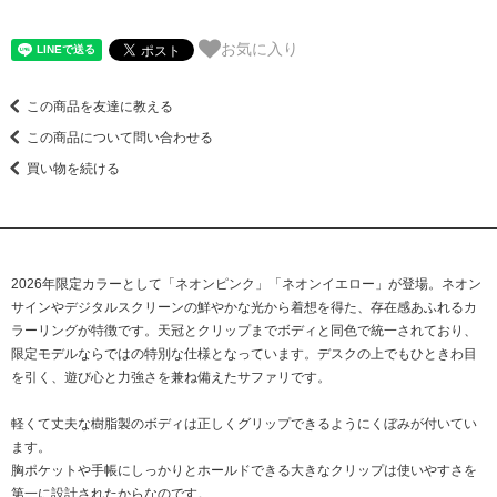
お気に入り
この商品を友達に教える
この商品について問い合わせる
買い物を続ける
2026年限定カラーとして「ネオンピンク」「ネオンイエロー」が登場。ネオン
サインやデジタルスクリーンの鮮やかな光から着想を得た、存在感あふれるカ
ラーリングが特徴です。天冠とクリップまでボディと同色で統一されており、
限定モデルならではの特別な仕様となっています。デスクの上でもひときわ目
を引く、遊び心と力強さを兼ね備えたサファリです。
軽くて丈夫な樹脂製のボディは正しくグリップできるようにくぼみが付いてい
ます。
胸ポケットや手帳にしっかりとホールドできる大きなクリップは使いやすさを
第一に設計されたからなのです。