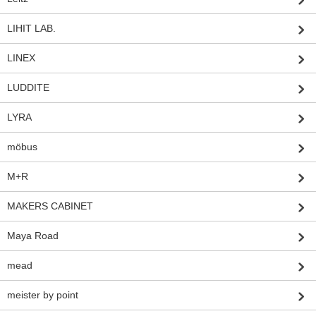
LIHIT LAB.
LINEX
LUDDITE
LYRA
möbus
M+R
MAKERS CABINET
Maya Road
mead
meister by point