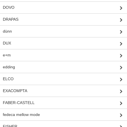
DOVO
DRAPAS
dünn
DUX
e+m
edding
ELCO
EXACOMPTA
FABER-CASTELL
fedeca mellow mode
FISHER