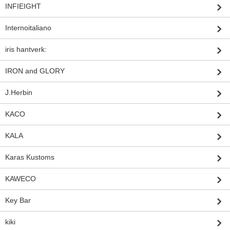
INFIEIGHT
Internoitaliano
iris hantverk:
IRON and GLORY
J.Herbin
KACO
KALA
Karas Kustoms
KAWECO
Key Bar
kiki