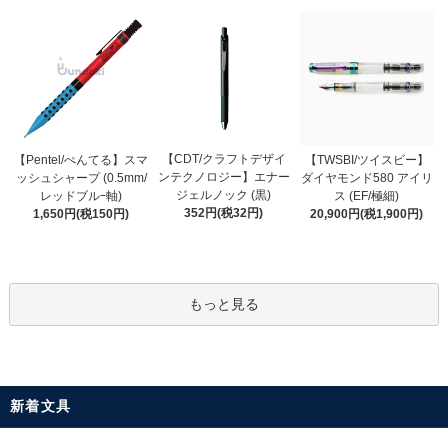
【CDT/クラフトデザイ
【Pentel/ぺんてる】スマ
【TWSBI/ツイスビー】
ンテクノロジー】エナー
ッシュシャープ (0.5mm/
ダイヤモンド580 アイリ
ジェルノック (黒)
レッドブルｰ軸)
ス (EF/極細)
352円(税32円)
1,650円(税150円)
20,900円(税1,900円)
もっと見る
新着文具