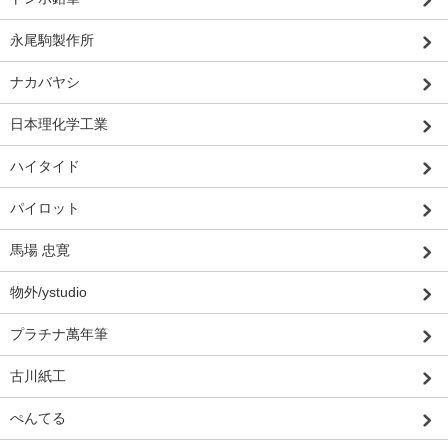
永尾駒製作所
ナカバヤシ
日本理化学工業
ハイタイド
パイロット
馬場 忠寛
物外/ystudio
プラチナ萬年筆
古川紙工
ぺんてる