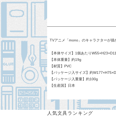
TVアニメ「mono」のキャラクターが
【本体サイズ】1個あたりW55×H23×D1
【本体重量】約19g
【材質】PVC
【パッケージ入サイズ】約W177×H75×D
【パッケージ入重量】約100g
【生産国】日本
人気文具ランキング