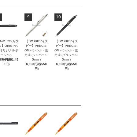
9
10
AWECO/カヴ
【TWSBI/ツイス
【TWSBI/ツイス
】ORIGINA
ビー】PRECISI
ビー】PRECISI
/ オリジナルボ
ON ペンシル・固
ON ペンシル・固
ールペン
定式 (シルバー/0.
定式 (ブラック/0.
,950円(税1,45
5mm )
5mm )
0円)
6,050円(税550
6,050円(税550
円)
円)