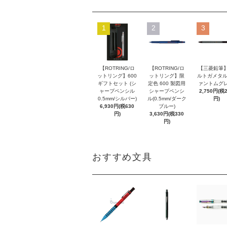
1
2
3
【ROTRING/ロ
【ROTRING/ロ
【三菱鉛筆】
ットリング】600
ットリング】限
ルトガメタル
ギフトセット (シ
定色 600 製図用
ァントムグレ
ャープペンシル
シャープペンシ
2,750円(税
0.5mm/シルバー)
ル(0.5mm/ダーク
円)
6,930円(税630
ブルー)
円)
3,630円(税330
円)
おすすめ文具