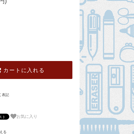
円)
カートに入れる
く表記
お気に入り
える