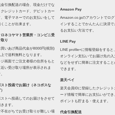
代金引換配送の場合、現金だけでな
Amazon Pay
くクレジットカード、デビットカー
ド、電子マネーでのお支払いをして
Amazon.co.jpのアカウントでログ
頂くことが出来ます。
インすることでかんたんに決済で
るお支払い方法です。
クロネコヤマト営業所・コンビニ受
け取り
LINE Pay
お買いあげ商品代金が8000円(税別)
LINE profile+に情報登録をすると
以上で送料無料となります。
オンライン支払いでお届け先の入
レジ画面でご注文者様の住所をもと
などをせずに簡単に注文すること
に近い受け取り場所が表示されま
できます。
す。
楽天ペイ
ポスト投函でお届け（ネコポスな
楽天会員IDに登録したクレジット
ど）
ード情報で簡単にお支払いができ
ポストへ投函してのお届けをさせて
ポイントも貯まる・使えます。
頂きます。
ご不在がちでお受け取りが難しい場
代金引換配送