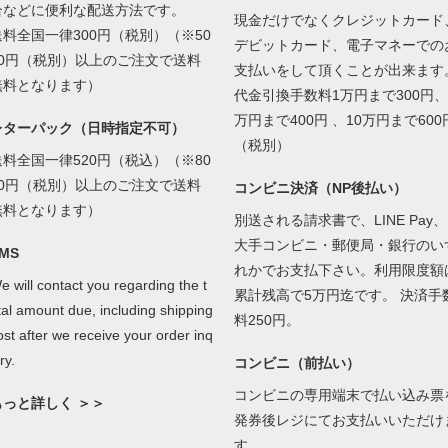
合などに便利な配送方法です。
現金だけでなくクレジットカード
送料全国一律300円（税別）（※50
デビットカード、電子マネーでの
00円（税別）以上のご注文で送料
支払いをして頂くことが出来ます
無料となります）
代金引換手数料1万円まで300円、
万円まで400円 、10万円まで600
レターパック（日時指定不可）
（税別）
送料全国一律520円（税込）（※80
00円（税別）以上のご注文で送料
コンビニ決済（NP後払い）
無料となります）
別送される請求書で、LINE Pay、
大手コンビニ・郵便局・銀行のい
MS
れかでお支払下さい。利用限度額
e will contact you regarding the t
累計残高で5万円迄です。 決済手
tal amount due, including shipping
料250円。
ost after we receive your order inq
ry.
コンビニ（前払い）
コンビニの専用端末で払い込み票
もっと詳しく ＞＞
発券後レジにてお支払いいただけ
す。