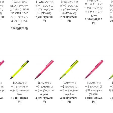
【寺西化学工
ツイス
【FABER-CAST
【TWSBI/ツイス
【TWSBI/ツイス
【
業】ギタースパ
ヤモ
ELL/ファーバー
ビー】ECO / エ
ビー】ECO / エ
具/
ークルインキ (ミ
イリ
カステル】TK-FI
コ グローグリー
コ グローパープ
ッ
ッドナイトネイ
細)
NE GRIP 1345
ン (EF/極細)
ル (EF/極細)
プ 
ビー)
,90
シャープペンシ
7,700円(税700
7,700円(税700
ル
1,320円(税120
ル (ライトブル
円)
円)
3
円)
ー)
770円(税70円)
ラミ
【LAMY/ラミ
【LAMY/ラミ
【LAMY/ラミ
【LAMY/ラミ
【
 ボ
ー】SAFARI ボ
ー】SAFARI ロ
ー】SAFARI ロ
ー】SAFARI 万
ー
npi
ールペン neonye
ーラーボール ne
ーラーボール ne
年筆 neonpink
年筆
llow
onpink
onyellow
(F/ 細字)
340
3,740円(税340
4,620円(税420
4,620円(税420
5,940円(税540
5,
円)
円)
円)
円)