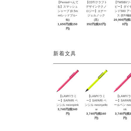
【Pentel/ぺんて
【CDT/クラフト
【TWSBI/
る】スマッシュ
デザインテクノ
ビー】ダイ
シャープ (0.5m
ロジー】エナー
ンド580 ア
m/レッドブルｰ
ジェルノック
ス (EF/極
軸)
(黒)
20,900円(税1
1,650円(税150
352円(税32円)
0円)
円)
新着文具
【LAMY/ラミ
【LAMY/ラミ
【LAMY/
ー】SAFARI ペ
ー】SAFARI ペ
ー】SAFARI
ンシル neonpink
ンシル neonyello
ールペン neo
3,740円(税340
w
nk
円)
3,740円(税340
3,740円(税
円)
円)