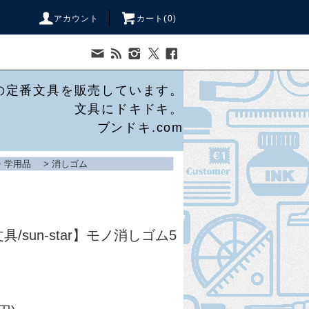
アカウント
カート(
0
)
の定番文具を販売しています。
文具にドキドキ。
ブンドキ.com
・学用品
>
消しゴム
/sun-star】モノ消しゴム5