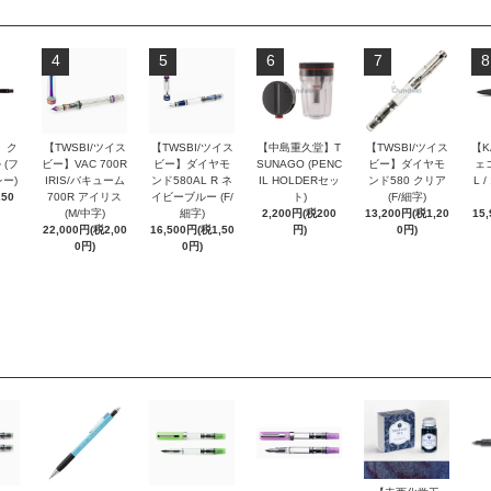
4
5
6
7
8
 ク
【TWSBI/ツイス
【TWSBI/ツイス
【中島重久堂】T
【TWSBI/ツイス
【K
 (フ
ビー】VAC 700R
ビー】ダイヤモ
SUNAGO (PENC
ビー】ダイヤモ
ェコ
ー)
IRIS/バキューム
ンド580AL R ネ
IL HOLDERセッ
ンド580 クリア
L 
250
700R アイリス
イビーブルー (F/
ト)
(F/細字)
(M/中字)
細字)
2,200円(税200
13,200円(税1,20
15
22,000円(税2,00
16,500円(税1,50
円)
0円)
0円)
0円)