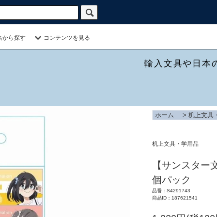
名から探す
コンテンツを見る
輸入文具や日本
ホーム
>
机上文具
机上文具・学用品
【サンスター文具
個パック
品番：S4291743
商品ID：187621541