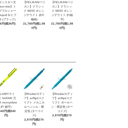
サンスター文
【PELIKAN/ペリ
【PELIKAN/ペリ
sun-star】ト
カン】クラシッ
カン】クラシッ
ププルシャー
ク M200 オレン
ク M200 オレン
topull S/トプ
ジデライト (EF/
ジデライト (F/細
S (ブラック)
極細)
字)
96円(税36円)
21,780円(税1,98
21,780円(税1,98
0円)
0円)
LAMY/ラミ
【Rhodia/ロディ
【Rhodia/ロディ
】SAFARI 万
ア】scRipt/スク
ア】scRipt/スク
 neonyellow
リプト メカニカ
リプト ボールペ
(F/ 細字)
ルペンシル・限
ン・限定色 (ター
940円(税540
定色 (ターコイ
コイズ)
円)
ズ)
2,970円(税270
2,970円(税270
円)
円)