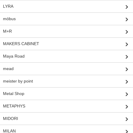
LYRA
möbus
M+R
MAKERS CABINET
Maya Road
mead
meister by point
Metal Shop
METAPHYS
MIDORI
MILAN