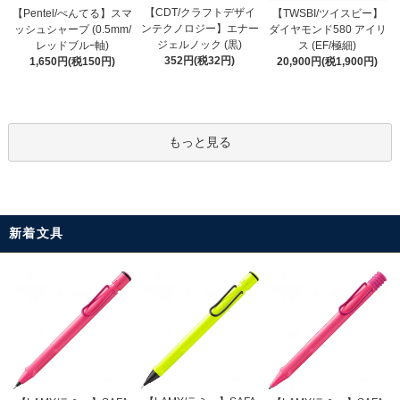
【CDT/クラフトデザイ
【Pentel/ぺんてる】スマ
【TWSBI/ツイスビー】
ンテクノロジー】エナー
ッシュシャープ (0.5mm/
ダイヤモンド580 アイリ
ジェルノック (黒)
レッドブルｰ軸)
ス (EF/極細)
352円(税32円)
1,650円(税150円)
20,900円(税1,900円)
もっと見る
新着文具