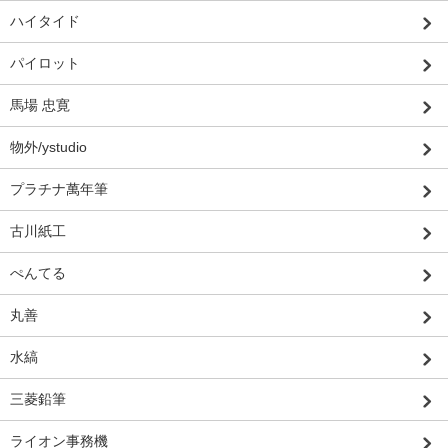
ハイタイド
パイロット
馬場 忠寛
物外/ystudio
プラチナ萬年筆
古川紙工
ぺんてる
丸善
水縞
三菱鉛筆
ライオン事務機