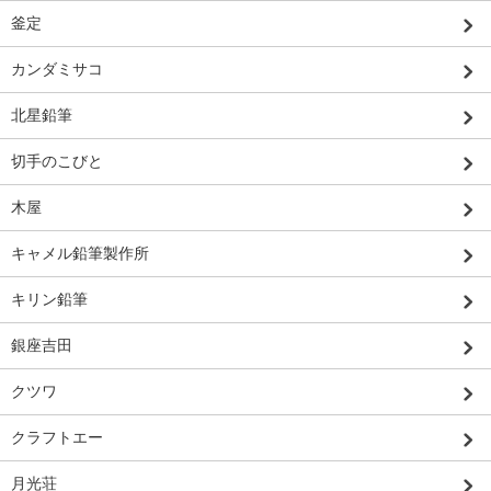
釜定
カンダミサコ
北星鉛筆
切手のこびと
木屋
キャメル鉛筆製作所
キリン鉛筆
銀座吉田
クツワ
クラフトエー
月光荘