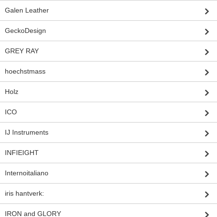
Galen Leather
GeckoDesign
GREY RAY
hoechstmass
Holz
ICO
IJ Instruments
INFIEIGHT
Internoitaliano
iris hantverk:
IRON and GLORY