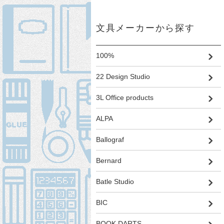
文具メーカーから探す
100%
22 Design Studio
3L Office products
ALPA
Ballograf
Bernard
Batle Studio
BIC
BOOK DARTS