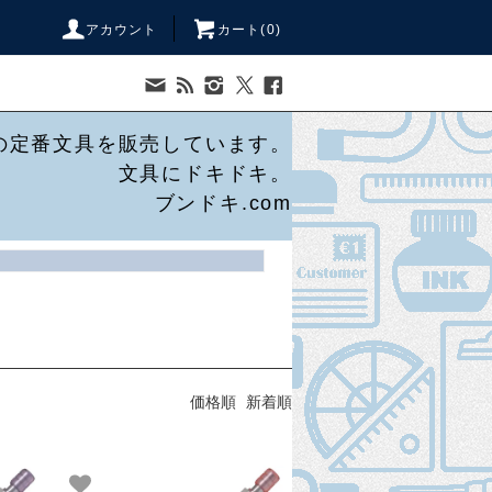
アカウント
カート(
0
)
の定番文具を販売しています。
文具にドキドキ。
ブンドキ.com
価格順
新着順