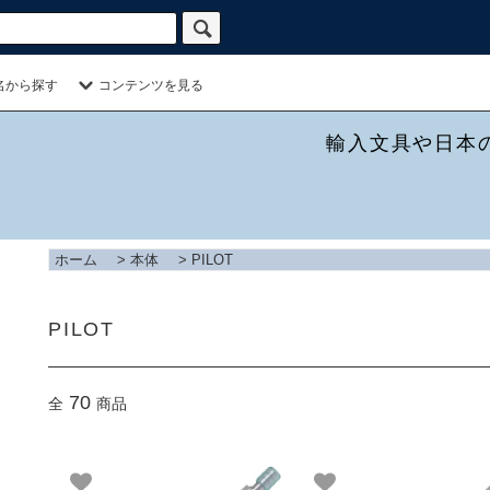
名から探す
コンテンツを見る
輸入文具や日本
ホーム
>
本体
>
PILOT
PILOT
70
全
商品