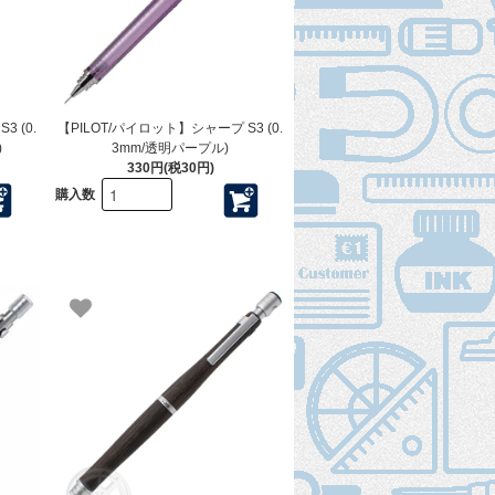
 (0.
【PILOT/パイロット】シャープ S3 (0.
)
3mm/透明パープル)
330円(税30円)
購入数