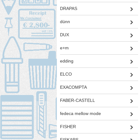
DRAPAS
dünn
DUX
e+m
edding
ELCO
EXACOMPTA
FABER-CASTELL
fedeca mellow mode
FISHER
FISKARS