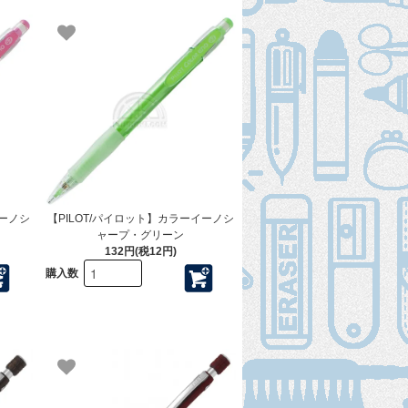
イーノシ
【PILOT/パイロット】カラーイーノシ
ャープ・グリーン
132円(税12円)
購入数