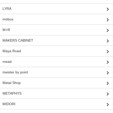
LYRA
möbus
M+R
MAKERS CABINET
Maya Road
mead
meister by point
Metal Shop
METAPHYS
MIDORI