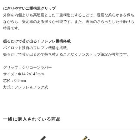
にぎりやすい二重構造グリップ
外側を内側よりも高硬度とした二重構造にすることで、適度な柔らかさを保ち
ながらも、安定感のある握りが可能です。また、表面のさらっとした手触りも
特長です。
振るだけで芯が出る！フレフレ機構搭載
パイロット独自のフレフレ機構を搭載。
振るだけで芯が出るので持ち替えることなくノンストップ筆記が可能です。
グリップ：シリコーンラバー
サイズ：Φ14.2×142mm
芯径：0.9mm
方式：フレフレ＆ノック式
一緒に購入されている商品