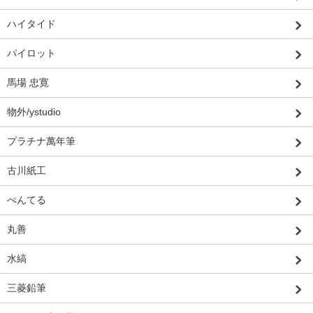
ハイタイド
パイロット
馬場 忠寛
物外/ystudio
プラチナ萬年筆
古川紙工
ぺんてる
丸善
水縞
三菱鉛筆