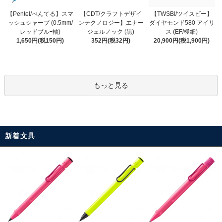
【CDT/クラフトデザイ
【Pentel/ぺんてる】スマ
【TWSBI/ツイスビー】
ンテクノロジー】エナー
ッシュシャープ (0.5mm/
ダイヤモンド580 アイリ
ジェルノック (黒)
レッドブルｰ軸)
ス (EF/極細)
352円(税32円)
1,650円(税150円)
20,900円(税1,900円)
もっと見る
新着文具