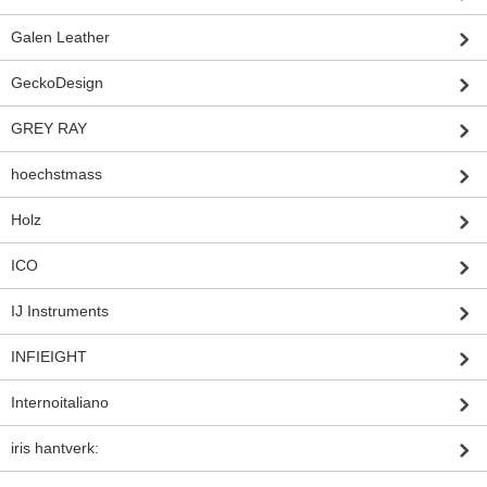
Galen Leather
GeckoDesign
GREY RAY
hoechstmass
Holz
ICO
IJ Instruments
INFIEIGHT
Internoitaliano
iris hantverk: