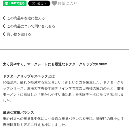
お気に入り
この商品を友達に教える
この商品について問い合わせる
買い物を続ける
太く見やすく。マークシートにも最適なドクターグリップの0.9mm
ドクターグリップＧスペックとは
発売以来、疲れを軽減する筆記具という新しい分野を確立した、ドクターグリ
ップシリーズ。東海大学教養学部デザイン学専攻吉田教授の協力のもと、慣性
モーメントに着目した「動かしやすい筆記具」を実験データに基づき実現しま
した。
最適な重量バランス
重心付近への重量集中化により最適な重量バランスを実現。筆記時の微小な往
復回転運動も容易に行える様にしました。