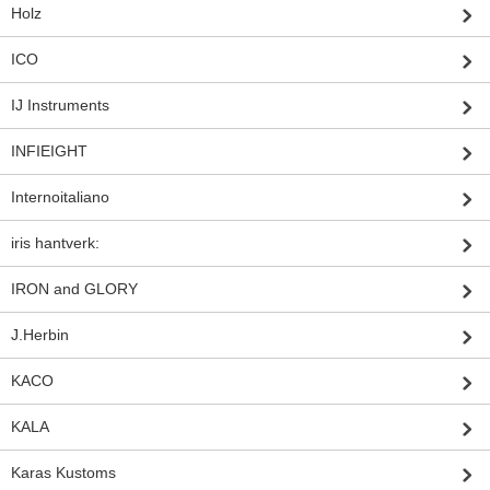
Holz
ICO
IJ Instruments
INFIEIGHT
Internoitaliano
iris hantverk:
IRON and GLORY
J.Herbin
KACO
KALA
Karas Kustoms