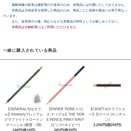
掲載画像の鉛筆は撮影用の小道具のため、本商品には付属いたしておりません。
本商品は天然皮革を使用した商品のため、商品ごとに色味や風合いが若干異なっ
ています。
また、血管痕や小傷、色むらなども革製品の特性としてお愉しみください。
本商品は太軸鉛筆にはご利用いただけません。
一緒に購入されている商品
【GENERAL'S/ゼネラ
【PAPIER TIGRE /パピ
【CRAFT A/クラフトエ
ル】Kimberlyプレミアム
エ ティグル】THE TIGR
ー】芯ケース (チンチャ
グラファイトドローイン
E PENCIL PINKY NAVY
ン)
グペンシル (硬度：2B)
(ピンク×ネイビー)
2,200円(税200円)
198円(税18円)
385円(税35円)