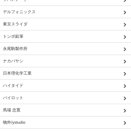
デルフォニックス
東京スライダ
トンボ鉛筆
永尾駒製作所
ナカバヤシ
日本理化学工業
ハイタイド
パイロット
馬場 忠寛
物外/ystudio