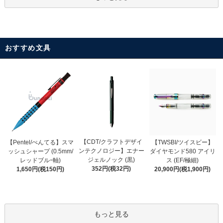
おすすめ文具
【CDT/クラフトデザイ
【Pentel/ぺんてる】スマ
【TWSBI/ツイスビー】
ンテクノロジー】エナー
ッシュシャープ (0.5mm/
ダイヤモンド580 アイリ
ジェルノック (黒)
レッドブルｰ軸)
ス (EF/極細)
352円(税32円)
1,650円(税150円)
20,900円(税1,900円)
もっと見る