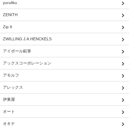
yuruliku
ZENITH
Zip It
ZWILLING J.A.HENCKELS
アイボール鉛筆
アックスコーポレーション
アモルフ
アレックス
伊東屋
オート
オキナ