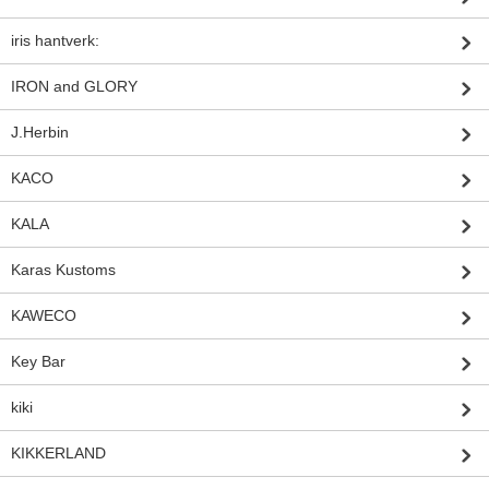
iris hantverk:
IRON and GLORY
J.Herbin
KACO
KALA
Karas Kustoms
KAWECO
Key Bar
kiki
KIKKERLAND