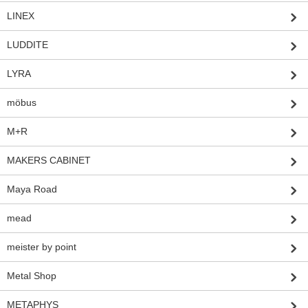
LINEX
LUDDITE
LYRA
möbus
M+R
MAKERS CABINET
Maya Road
mead
meister by point
Metal Shop
METAPHYS