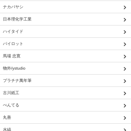
ナカバヤシ
日本理化学工業
ハイタイド
パイロット
馬場 忠寛
物外/ystudio
プラチナ萬年筆
古川紙工
ぺんてる
丸善
水縞