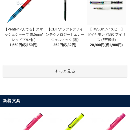
【CDT/クラフトデザイ
【Pentel/ぺんてる】スマ
【TWSBI/ツイスビー】
ンテクノロジー】エナー
ッシュシャープ (0.5mm/
ダイヤモンド580 アイリ
ジェルノック (黒)
レッドブルｰ軸)
ス (EF/極細)
352円(税32円)
1,650円(税150円)
20,900円(税1,900円)
もっと見る
新着文具