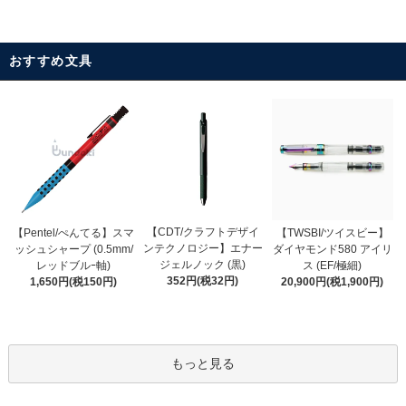
おすすめ文具
【CDT/クラフトデザイ
【Pentel/ぺんてる】スマ
【TWSBI/ツイスビー】
ンテクノロジー】エナー
ッシュシャープ (0.5mm/
ダイヤモンド580 アイリ
ジェルノック (黒)
レッドブルｰ軸)
ス (EF/極細)
352円(税32円)
1,650円(税150円)
20,900円(税1,900円)
もっと見る