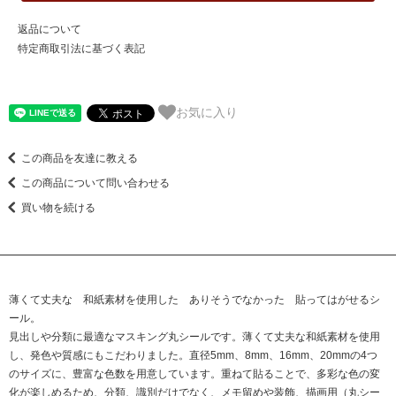
返品について
特定商取引法に基づく表記
お気に入り
この商品を友達に教える
この商品について問い合わせる
買い物を続ける
薄くて丈夫な 和紙素材を使用した ありそうでなかった 貼ってはがせるシ
ール。
見出しや分類に最適なマスキング丸シールです。薄くて丈夫な和紙素材を使用
し、発色や質感にもこだわりました。直径5mm、8mm、16mm、20mmの4つ
のサイズに、豊富な色数を用意しています。重ねて貼ることで、多彩な色の変
化が楽しめるため、分類、識別だけでなく、メモ留めや装飾、描画用（丸シー