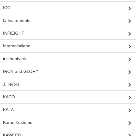
ICO
IJ Instruments
INFIEIGHT
Internoitaliano
iris hantverk:
IRON and GLORY
J.Herbin
KACO
KALA
Karas Kustoms
KAWECO