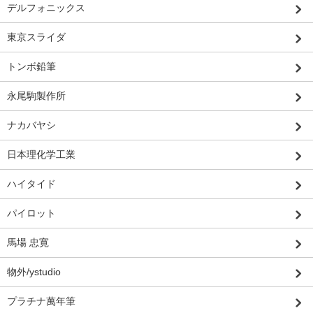
デルフォニックス
東京スライダ
トンボ鉛筆
永尾駒製作所
ナカバヤシ
日本理化学工業
ハイタイド
パイロット
馬場 忠寛
物外/ystudio
プラチナ萬年筆