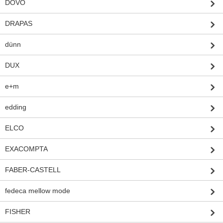
DOVO
DRAPAS
dünn
DUX
e+m
edding
ELCO
EXACOMPTA
FABER-CASTELL
fedeca mellow mode
FISHER