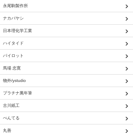
永尾駒製作所
ナカバヤシ
日本理化学工業
ハイタイド
パイロット
馬場 忠寛
物外/ystudio
プラチナ萬年筆
古川紙工
ぺんてる
丸善