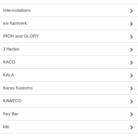
Internoitaliano
iris hantverk:
IRON and GLORY
J.Herbin
KACO
KALA
Karas Kustoms
KAWECO
Key Bar
kiki