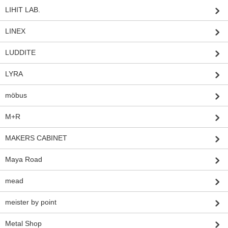
LIHIT LAB.
LINEX
LUDDITE
LYRA
möbus
M+R
MAKERS CABINET
Maya Road
mead
meister by point
Metal Shop