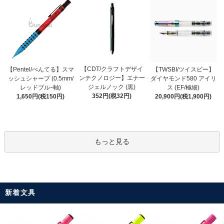
【CDT/クラフトデザイ
【Pentel/ぺんてる】スマ
【TWSBI/ツイスビー】
ンテクノロジー】エナー
ッシュシャープ (0.5mm/
ダイヤモンド580 アイリ
ジェルノック (黒)
レッドブルｰ軸)
ス (EF/極細)
352円(税32円)
1,650円(税150円)
20,900円(税1,900円)
もっと見る
新着文具