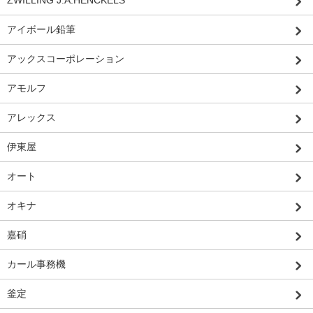
ZWILLING J.A.HENCKELS
アイボール鉛筆
アックスコーポレーション
アモルフ
アレックス
伊東屋
オート
オキナ
嘉硝
カール事務機
釜定