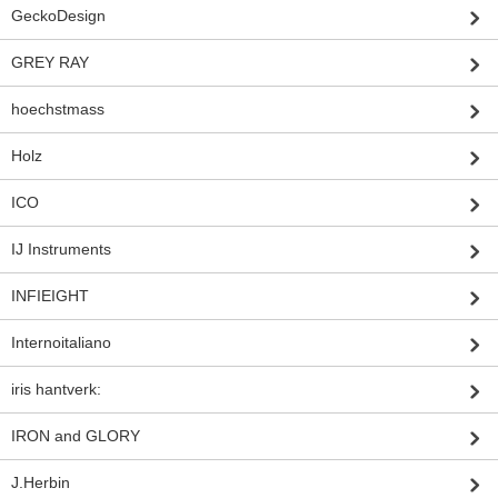
GeckoDesign
GREY RAY
hoechstmass
Holz
ICO
IJ Instruments
INFIEIGHT
Internoitaliano
iris hantverk:
IRON and GLORY
J.Herbin