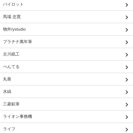
パイロット
馬場 忠寛
物外/ystudio
プラチナ萬年筆
古川紙工
ぺんてる
丸善
水縞
三菱鉛筆
ライオン事務機
ライフ