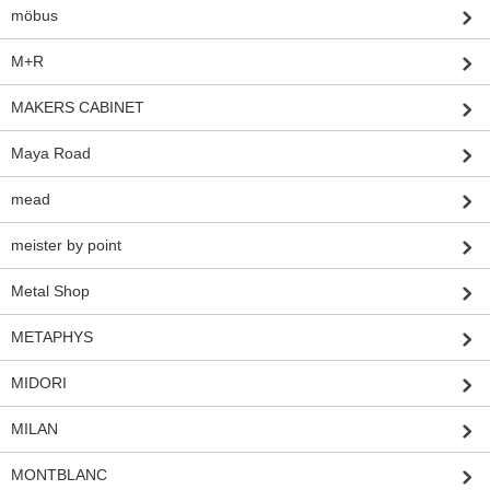
möbus
M+R
MAKERS CABINET
Maya Road
mead
meister by point
Metal Shop
METAPHYS
MIDORI
MILAN
MONTBLANC