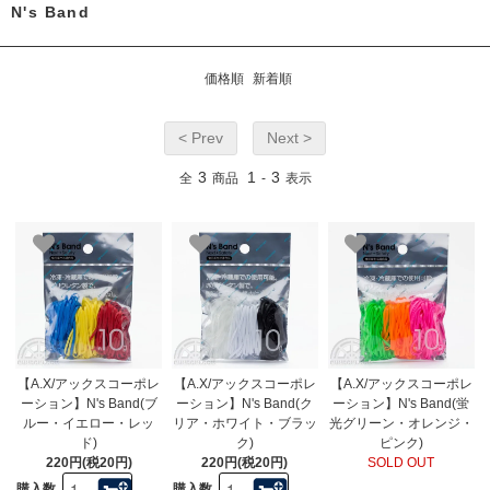
N's Band
価格順
新着順
< Prev
Next >
3
1
3
全
商品
-
表示
【A.X/アックスコーポレ
【A.X/アックスコーポレ
【A.X/アックスコーポレ
ーション】N's Band(ブ
ーション】N's Band(ク
ーション】N's Band(蛍
ルー・イエロー・レッ
リア・ホワイト・ブラッ
光グリーン・オレンジ・
ド)
ク)
ピンク)
220円(税20円)
220円(税20円)
SOLD OUT
購入数
購入数