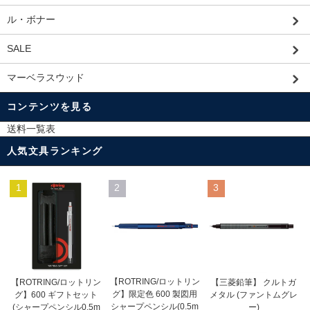
ル・ボナー
SALE
マーベラスウッド
コンテンツを見る
送料一覧表
人気文具ランキング
1
2
3
【ROTRING/ロットリン
【ROTRING/ロットリン
【三菱鉛筆】 クルトガ
グ】限定色 600 製図用
グ】600 ギフトセット
メタル (ファントムグレ
シャープペンシル(0.5m
(シャープペンシル0.5m
ー)