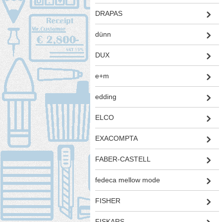
DRAPAS
dünn
DUX
e+m
edding
ELCO
EXACOMPTA
FABER-CASTELL
fedeca mellow mode
FISHER
FISKARS