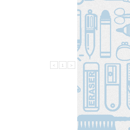
<
1
>