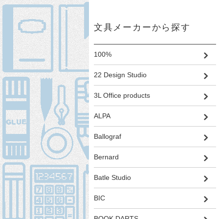
文具メーカーから探す
100%
22 Design Studio
3L Office products
ALPA
Ballograf
Bernard
Batle Studio
BIC
BOOK DARTS