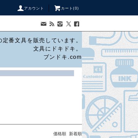
アカウント
カート(
0
)
の定番文具を販売しています。
文具にドキドキ。
ブンドキ.com
価格順
新着順