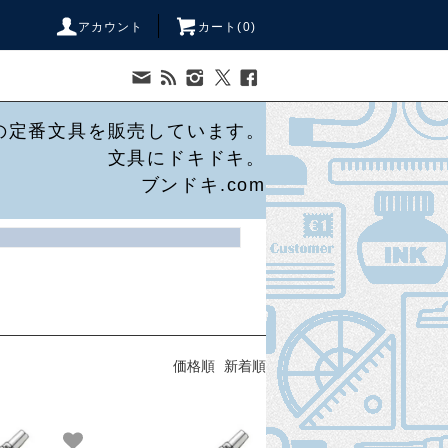
アカウント
カート(
0
)
の定番文具を販売しています。
文具にドキドキ。
ブンドキ.com
価格順
新着順