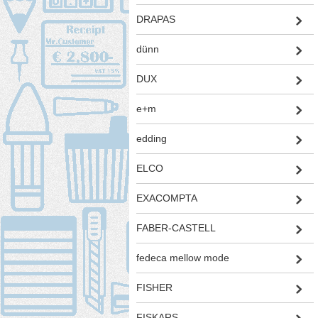
DRAPAS
dünn
DUX
e+m
edding
ELCO
EXACOMPTA
FABER-CASTELL
fedeca mellow mode
FISHER
FISKARS