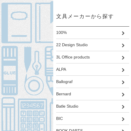
文具メーカーから探す
100%
22 Design Studio
3L Office products
ALPA
Ballograf
Bernard
Batle Studio
BIC
BOOK DARTS