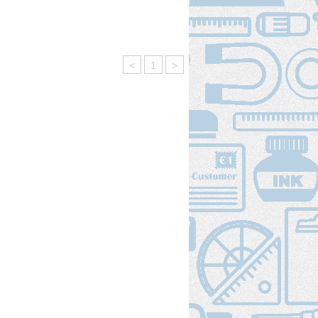
<
1
>