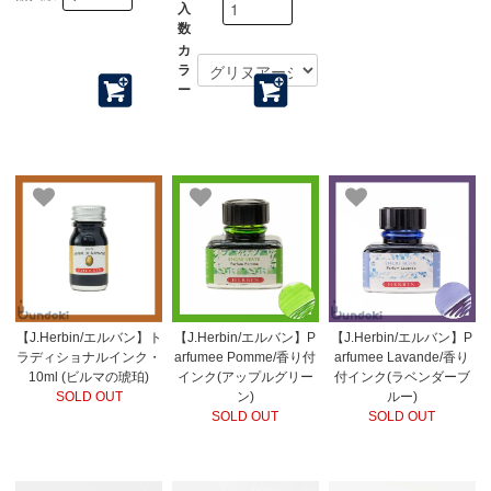
入
数
カ
ラ
ー
【J.Herbin/エルバン】ト
【J.Herbin/エルバン】P
【J.Herbin/エルバン】P
ラディショナルインク・
arfumee Pomme/香り付
arfumee Lavande/香り
10ml (ビルマの琥珀)
インク(アップルグリー
付インク(ラベンダーブ
SOLD OUT
ン)
ルー)
SOLD OUT
SOLD OUT