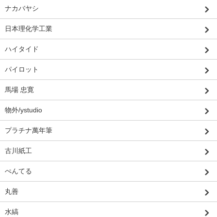
ナカバヤシ
日本理化学工業
ハイタイド
パイロット
馬場 忠寛
物外/ystudio
プラチナ萬年筆
古川紙工
ぺんてる
丸善
水縞