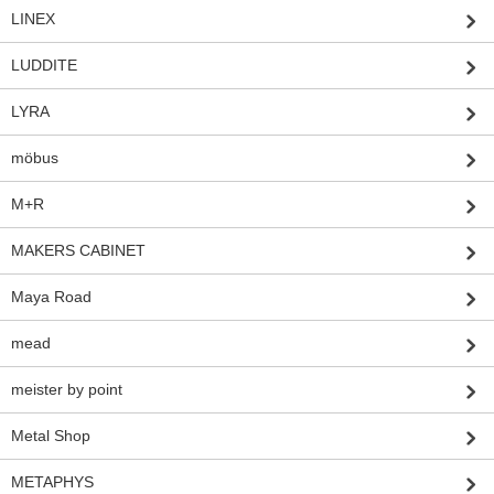
LINEX
LUDDITE
LYRA
möbus
M+R
MAKERS CABINET
Maya Road
mead
meister by point
Metal Shop
METAPHYS