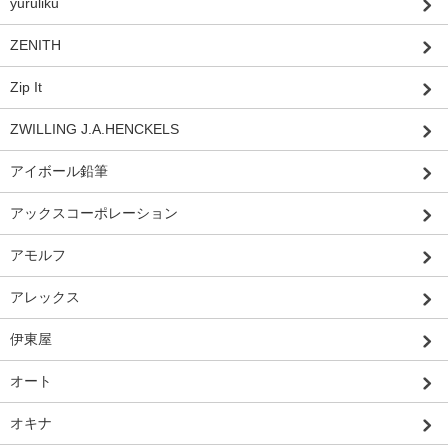
yuruliku
ZENITH
Zip It
ZWILLING J.A.HENCKELS
アイボール鉛筆
アックスコーポレーション
アモルフ
アレックス
伊東屋
オート
オキナ