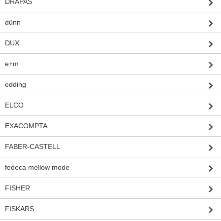
DRAPAS
dünn
DUX
e+m
edding
ELCO
EXACOMPTA
FABER-CASTELL
fedeca mellow mode
FISHER
FISKARS