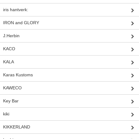
iris hantverk:
IRON and GLORY
J.Herbin
KACO
KALA
Karas Kustoms
KAWECO
Key Bar
kiki
KIKKERLAND