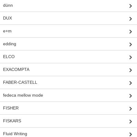
dünn
DUX
e+m
edding
ELCO
EXACOMPTA
FABER-CASTELL
fedeca mellow mode
FISHER
FISKARS
Fluid Writing