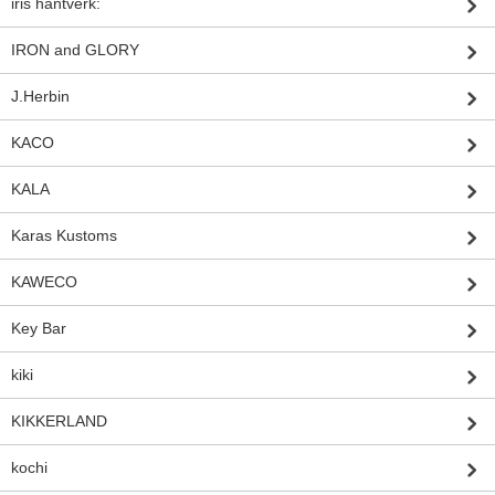
iris hantverk:
IRON and GLORY
J.Herbin
KACO
KALA
Karas Kustoms
KAWECO
Key Bar
kiki
KIKKERLAND
kochi