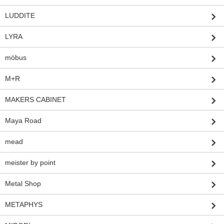
LUDDITE
LYRA
möbus
M+R
MAKERS CABINET
Maya Road
mead
meister by point
Metal Shop
METAPHYS