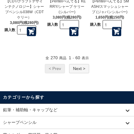
【CDT/クラフトデザイ
【Pentel/ぺんてる】KE
【Pentel/ぺんてる】SM
ンテクノロジー】シャー
RRY/シャープ ケリー
ASH/スマッシュシャー
プペンシル038W（CDT
(シルバー)
プ (ジャパンシルバー)
ケリー）
3,080円(税280円)
1,650円(税150円)
3,080円(税280円)
購入数
購入数
購入数
270
1
60
全
商品
-
表示
< Prev
Next >
カテゴリーから探す
鉛筆・補助軸・キャップなど
シャープペンシル