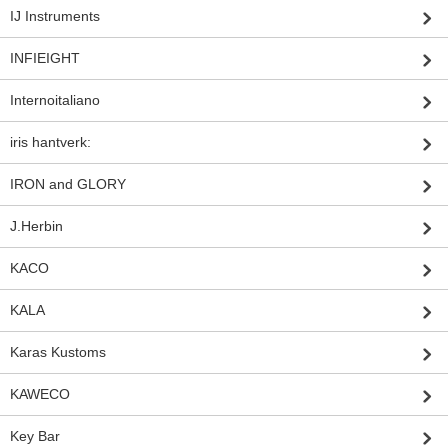
IJ Instruments
INFIEIGHT
Internoitaliano
iris hantverk:
IRON and GLORY
J.Herbin
KACO
KALA
Karas Kustoms
KAWECO
Key Bar