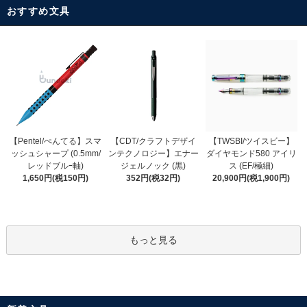
おすすめ文具
【CDT/クラフトデザイ
【Pentel/ぺんてる】スマ
【TWSBI/ツイスビー】
ンテクノロジー】エナー
ッシュシャープ (0.5mm/
ダイヤモンド580 アイリ
ジェルノック (黒)
レッドブルｰ軸)
ス (EF/極細)
352円(税32円)
1,650円(税150円)
20,900円(税1,900円)
もっと見る