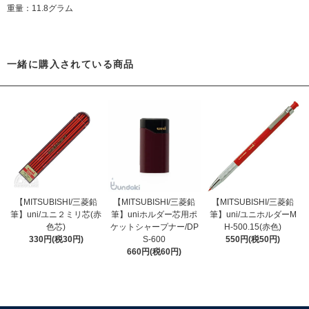
重量：11.8グラム
一緒に購入されている商品
【MITSUBISHI/三菱鉛
【MITSUBISHI/三菱鉛
【MITSUBISHI/三菱鉛
筆】uni/ユニ２ミリ芯(赤
筆】uniホルダー芯用ポ
筆】uni/ユニホルダーM
色芯)
ケットシャープナー/DP
H-500.15(赤色)
330円(税30円)
S-600
550円(税50円)
660円(税60円)