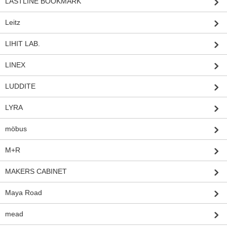
LASTLINE BOOKMARK
Leitz
LIHIT LAB.
LINEX
LUDDITE
LYRA
möbus
M+R
MAKERS CABINET
Maya Road
mead