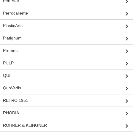
Pen Star
Perrocaliente
PlasticArts
Platignum
Premec
PULP
QUI
QuoVadis
RETRO 1951
RHODIA
ROHRER & KLINGNER