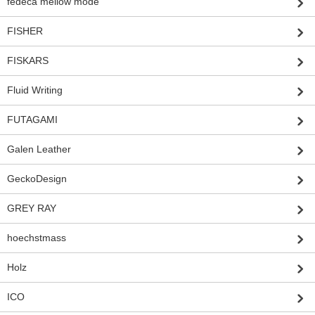
fedeca mellow mode
FISHER
FISKARS
Fluid Writing
FUTAGAMI
Galen Leather
GeckoDesign
GREY RAY
hoechstmass
Holz
ICO