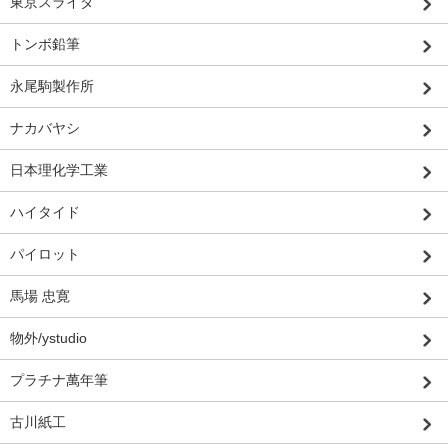
東京スライダ
トンボ鉛筆
永尾駒製作所
ナカバヤシ
日本理化学工業
ハイタイド
パイロット
馬場 忠寛
物外/ystudio
プラチナ萬年筆
古川紙工