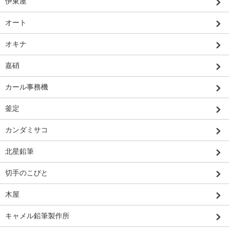
伊東屋
オート
オキナ
嘉硝
カール事務機
釜定
カンダミサコ
北星鉛筆
切手のこびと
木屋
キャメル鉛筆製作所